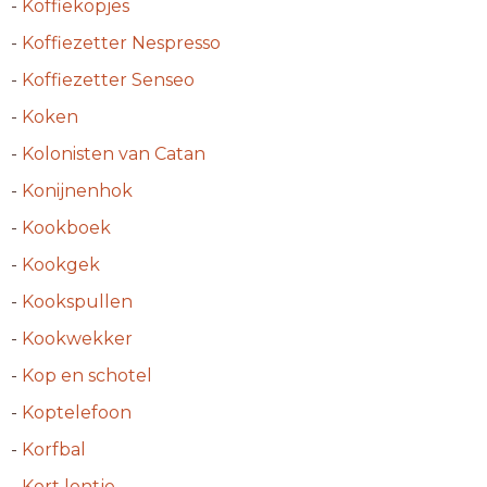
-
Koffiekopjes
-
Koffiezetter Nespresso
-
Koffiezetter Senseo
-
Koken
-
Kolonisten van Catan
-
Konijnenhok
-
Kookboek
-
Kookgek
-
Kookspullen
-
Kookwekker
-
Kop en schotel
-
Koptelefoon
-
Korfbal
-
Kort lontje