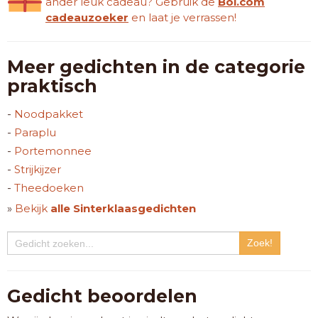
ander leuk cadeau? Gebruik de
Bol.com
cadeauzoeker
en laat je verrassen!
Meer gedichten in de categorie
praktisch
-
Noodpakket
-
Paraplu
-
Portemonnee
-
Strijkijzer
-
Theedoeken
»
Bekijk
alle Sinterklaasgedichten
Gedicht beoordelen