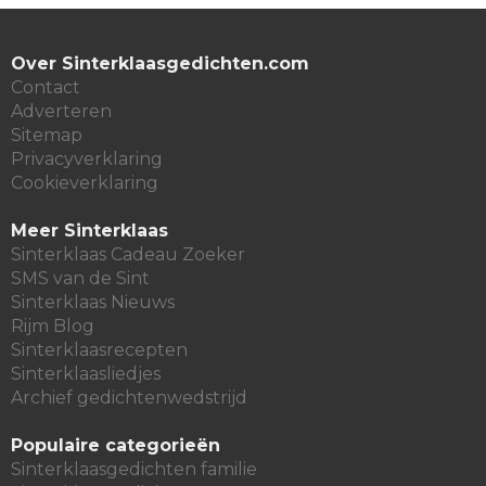
Over Sinterklaasgedichten.com
Contact
Adverteren
Sitemap
Privacyverklaring
Cookieverklaring
Meer Sinterklaas
Sinterklaas Cadeau Zoeker
SMS van de Sint
Sinterklaas Nieuws
Rijm Blog
Sinterklaasrecepten
Sinterklaasliedjes
Archief gedichtenwedstrijd
Populaire categorieën
Sinterklaasgedichten familie