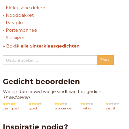
-
Elektrische deken
-
Noodpakket
-
Paraplu
-
Portemonnee
-
Strijkijzer
»
Bekijk
alle Sinterklaasgedichten
Gedicht beoordelen
We zijn benieuwd wat je vindt van het gedicht
Theedoeken
zeer goed
goed
voldoende
matig
slecht
Inspiratie nodig?