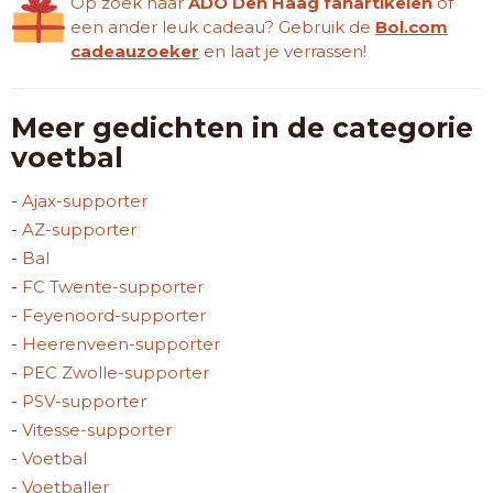
Op zoek naar
ADO Den Haag fanartikelen
of
een ander leuk cadeau? Gebruik de
Bol.com
cadeauzoeker
en laat je verrassen!
Meer gedichten in de categorie
voetbal
-
Ajax-supporter
-
AZ-supporter
-
Bal
-
FC Twente-supporter
-
Feyenoord-supporter
-
Heerenveen-supporter
-
PEC Zwolle-supporter
-
PSV-supporter
-
Vitesse-supporter
-
Voetbal
-
Voetballer