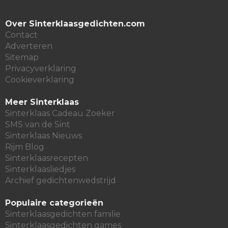
Over Sinterklaasgedichten.com
Contact
Adverteren
Sitemap
Privacyverklaring
Cookieverklaring
Meer Sinterklaas
Sinterklaas Cadeau Zoeker
SMS van de Sint
Sinterklaas Nieuws
Rijm Blog
Sinterklaasrecepten
Sinterklaasliedjes
Archief gedichtenwedstrijd
Populaire categorieën
Sinterklaasgedichten familie
Sinterklaasgedichten games