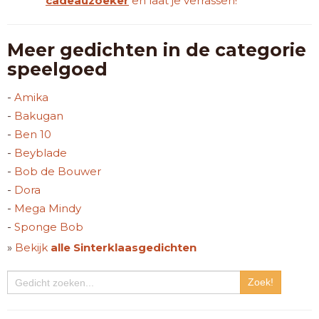
cadeauzoeker
en laat je verrassen!
Meer gedichten in de categorie
speelgoed
-
Amika
-
Bakugan
-
Ben 10
-
Beyblade
-
Bob de Bouwer
-
Dora
-
Mega Mindy
-
Sponge Bob
»
Bekijk
alle Sinterklaasgedichten