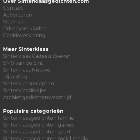
Over Sinterklaasgedichten.com
Contact
Adverteren
Sitemap
Privacyverklaring
Cookieverklaring
Meer Sinterklaas
Sinterklaas Cadeau Zoeker
SMS van de Sint
Sinterklaas Nieuws
Rijm Blog
Sinterklaasrecepten
Sinterklaasliedjes
Archief gedichtenwedstrijd
Populaire categorieën
Sinterklaasgedichten familie
Sinterklaasgedichten games
Sinterklaasgedichten sport
Sinterklaasgedichten social media