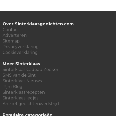
Over Sinterklaasgedichten.com
Contact
Adverteren
Sitemap
Privacyverklaring
Cookieverklaring
Meer Sinterklaas
Sinterklaas Cadeau Zoeker
SMS van de Sint
Sinterklaas Nieuws
Rijm Blog
Sinterklaasrecepten
Sinterklaasliedjes
Archief gedichtenwedstrijd
Populaire categorieën