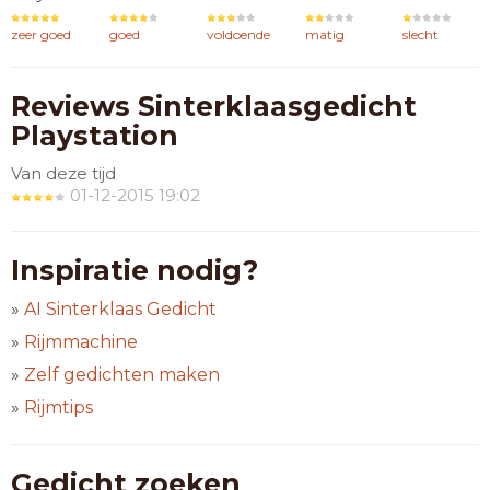
zeer goed
goed
voldoende
matig
slecht
Reviews Sinterklaasgedicht
Playstation
Van deze tijd
01-12-2015 19:02
Inspiratie nodig?
»
AI Sinterklaas Gedicht
»
Rijmmachine
»
Zelf gedichten maken
»
Rijmtips
Gedicht zoeken