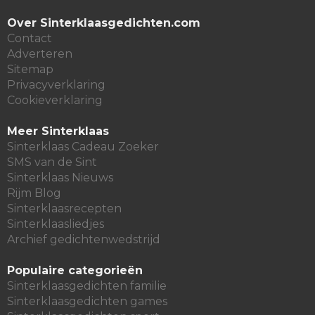
Over Sinterklaasgedichten.com
Contact
Adverteren
Sitemap
Privacyverklaring
Cookieverklaring
Meer Sinterklaas
Sinterklaas Cadeau Zoeker
SMS van de Sint
Sinterklaas Nieuws
Rijm Blog
Sinterklaasrecepten
Sinterklaasliedjes
Archief gedichtenwedstrijd
Populaire categorieën
Sinterklaasgedichten familie
Sinterklaasgedichten games