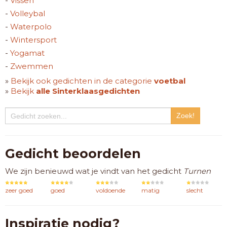
-
Vissen
-
Volleybal
-
Waterpolo
-
Wintersport
-
Yogamat
-
Zwemmen
»
Bekijk ook gedichten in de categorie
voetbal
»
Bekijk
alle Sinterklaasgedichten
Gedicht beoordelen
We zijn benieuwd wat je vindt van het gedicht
Turnen
zeer goed
goed
voldoende
matig
slecht
Inspiratie nodig?