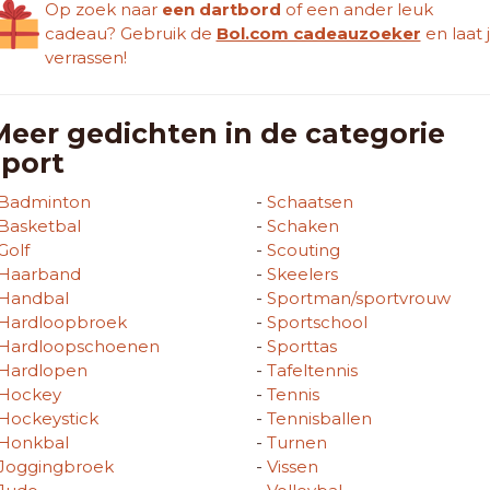
Op zoek naar
een dartbord
of een ander leuk
cadeau? Gebruik de
Bol.com cadeauzoeker
en laat 
verrassen!
Meer gedichten in de categorie
sport
Badminton
-
Schaatsen
Basketbal
-
Schaken
Golf
-
Scouting
Haarband
-
Skeelers
Handbal
-
Sportman/sportvrouw
Hardloopbroek
-
Sportschool
Hardloopschoenen
-
Sporttas
Hardlopen
-
Tafeltennis
Hockey
-
Tennis
Hockeystick
-
Tennisballen
Honkbal
-
Turnen
Joggingbroek
-
Vissen