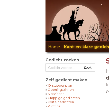
Home
-
Kant-en-klare gedic
Gedicht zoeken
H
d
Zelf gedicht maken
I
»
10-stappenplan
»
Openingszinnen
e
»
Slotzinnen
»
Grappige gedichten
»
Korte gedichten
»
Rijmtips