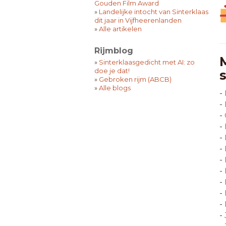
Gouden Film Award
»
Landelijke intocht van Sinterklaas
dit jaar in Vijfheerenlanden
»
Alle artikelen
Rijmblog
»
Sinterklaasgedicht met AI: zo
doe je dat!
»
Gebroken rijm (ABCB)
»
Alle blogs
-
-
-
-
-
-
-
-
-
-
-
-