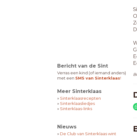
S
O
Z
D
W
G
E
E
Bericht van de Sint
Verras een kind (of iemand anders)
B
met een
SMS van Sinterklaas
!
Meer Sinterklaas
D
»
Sinterklaasrecepten
»
Sinterklaasliedjes
»
Sinterklaas-links
Nieuws
»
De Club van Sinterklaas wint