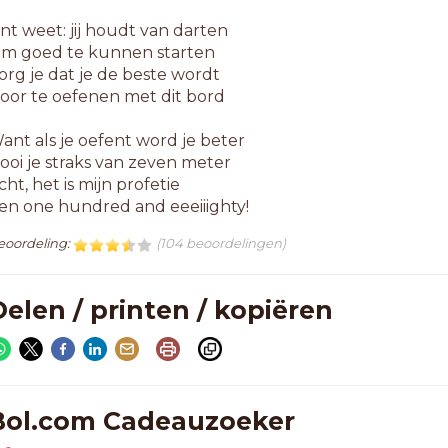
int weet: jij houdt van darten
m goed te kunnen starten
org je dat je de beste wordt
oor te oefenen met dit bord
ant als je oefent word je beter
ooi je straks van zeven meter
cht, het is mijn profetie
en one hundred and eeeiiighty!
eoordeling:
(104 beoordelingen)
elen / printen / kopiëren
Bol.com Cadeauzoeker