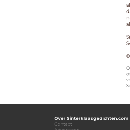
a
d
n
a
S
S
©
O
o
v
S
Over Sinterklaasgedichten.com
Contact
Adverteren