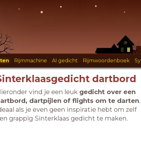
hten
-
Rijmmachine
-
AI gedicht
-
Rijmwoordenboek
-
S
Sinterklaasgedicht dartbord
ieronder vind je een leuk
gedicht over een
artbord, dartpijlen of flights om te darten
.
deaal als je even geen inspiratie hebt om zelf
en grappig Sinterklaas gedicht te maken.