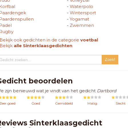
Judo
-
Volleybal
Korfbal
-
Waterpolo
Paardengek
-
Wintersport
Paardenspullen
-
Yogamat
Padel
-
Zwemmen
Rugby
Bekijk ook gedichten in de categorie
voetbal
Bekijk
alle Sinterklaasgedichten
Gedicht beoordelen
e zijn benieuwd wat je vindt van het gedicht
Dartbord
Zeer goed
Goed
Gemiddeld
Matig
Slecht
Reviews Sinterklaasgedicht