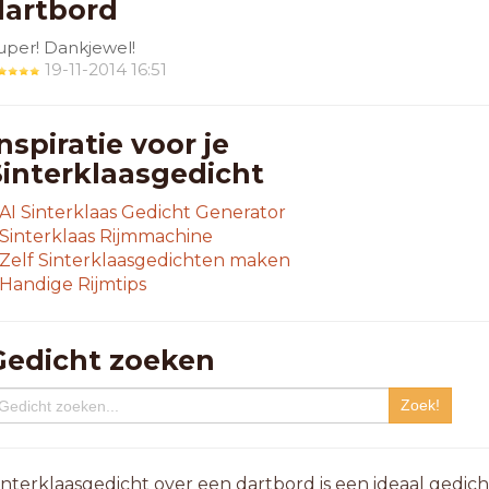
dartbord
uper! Dankjewel!
19-11-2014 16:51
nspiratie voor je
Sinterklaasgedicht
AI Sinterklaas Gedicht Generator
Sinterklaas Rijmmachine
Zelf Sinterklaasgedichten maken
Handige Rijmtips
Gedicht zoeken
interklaasgedicht over een dartbord is een ideaal gedich