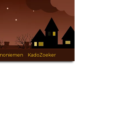
ynoniemen
-
KadoZoeker