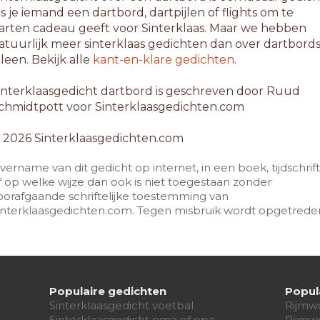
ls je iemand een dartbord, dartpijlen of flights om te
arten cadeau geeft voor Sinterklaas. Maar we hebben
atuurlijk meer sinterklaas gedichten dan over dartbord
lleen. Bekijk alle
kant-en-klare gedichten
.
interklaasgedicht dartbord is geschreven door Ruud
chmidtpott voor Sinterklaasgedichten.com
 2026 Sinterklaasgedichten.com
vername van dit gedicht op internet, in een boek, tijdschrift
f op welke wijze dan ook is niet toegestaan zonder
oorafgaande schriftelijke toestemming van
interklaasgedichten.com. Tegen misbruik wordt opgetrede
Populaire gedichten
Popul
Sinterklaasgedicht voetbal
Rijmw
Sinterklaasgedicht oma of opa
Rijmw