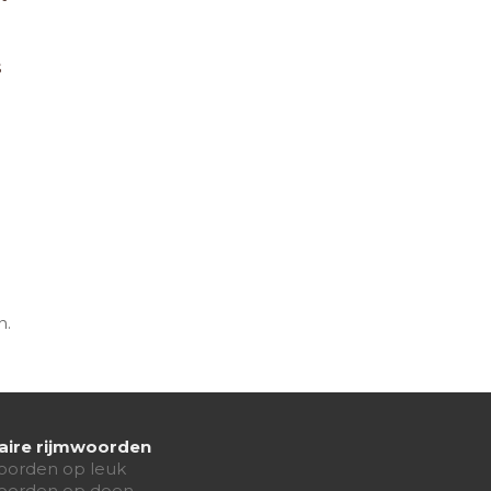
s
n.
aire rijmwoorden
oorden op leuk
oorden op doen