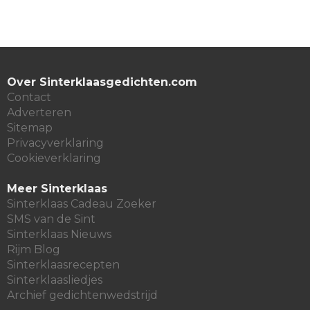
Over Sinterklaasgedichten.com
Contact
Adverteren
Sitemap
Privacyverklaring
Cookieverklaring
Meer Sinterklaas
Sinterklaas Cadeau Zoeker
SMS van de Sint
Sinterklaas Nieuws
Rijm Blog
Sinterklaasrecepten
Sinterklaasliedjes
Archief gedichtenwedstrijd