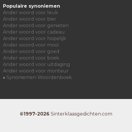
Populaire synoniemen
Ander woord voor leuk
Ander woord voor bier
Ander woord voor genieten
Ander woord voor cadeau
Ander woord voor hopelijk
Ander woord voor mooi
Ander woord voor goed
Ander woord voor boek
Ander woord voor uitdaging
Ander woord voor monteur
»
Synoniemen Woordenboek
©1997-2026
Sinterklaasgedichten.com