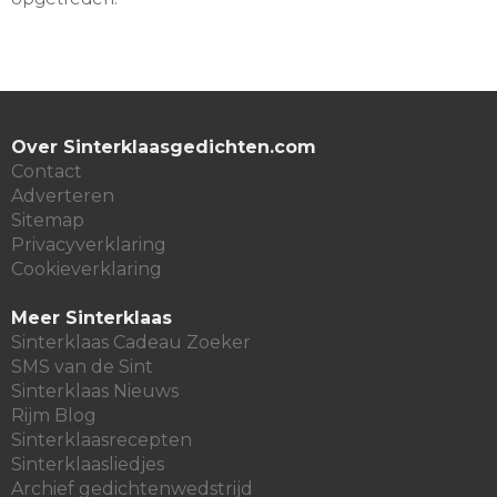
Over Sinterklaasgedichten.com
Contact
Adverteren
Sitemap
Privacyverklaring
Cookieverklaring
Meer Sinterklaas
Sinterklaas Cadeau Zoeker
SMS van de Sint
Sinterklaas Nieuws
Rijm Blog
Sinterklaasrecepten
Sinterklaasliedjes
Archief gedichtenwedstrijd