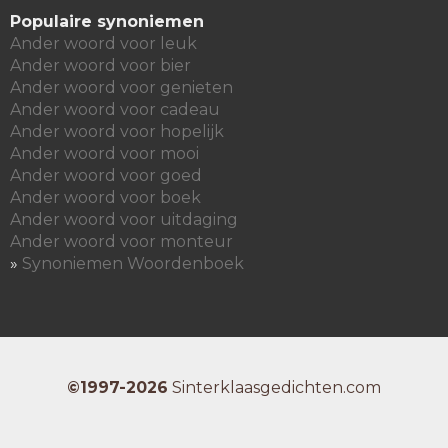
Populaire synoniemen
Ander woord voor leuk
Ander woord voor bier
Ander woord voor genieten
Ander woord voor cadeau
Ander woord voor hopelijk
Ander woord voor mooi
Ander woord voor goed
Ander woord voor boek
Ander woord voor uitdaging
Ander woord voor monteur
»
Synoniemen Woordenboek
©1997-2026
Sinterklaasgedichten.com