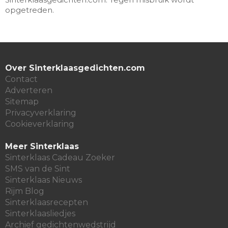
opgetreden.
Over Sinterklaasgedichten.com
Contact
Adverteren
Sitemap
Privacyverklaring
Cookieverklaring
Meer Sinterklaas
Sinterklaas Cadeau Zoeker
SMS van de Sint
Sinterklaas Nieuws
Rijm Blog
Sinterklaasrecepten
Sinterklaasliedjes
Archief gedichtenwedstrijd