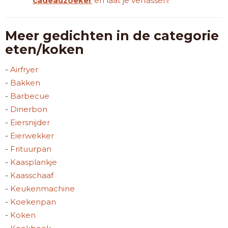
cadeauzoeker
en laat je verrassen!
Meer gedichten in de categorie
eten/koken
-
Airfryer
-
Bakken
-
Barbecue
-
Dinerbon
-
Eiersnijder
-
Eierwekker
-
Frituurpan
-
Kaasplankje
-
Kaasschaaf
-
Keukenmachine
-
Koekenpan
-
Koken