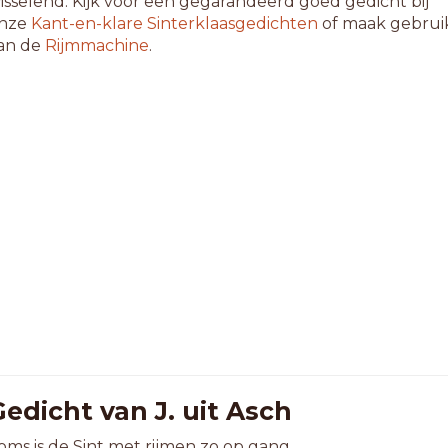
isselend. Kijk voor een gegarandeerd goed gedicht bij
nze
Kant-en-klare Sinterklaasgedichten
of maak gebrui
an de
Rijmmachine
.
edicht van J. uit Asch
oms is de Sint met rijmen zo op gang.