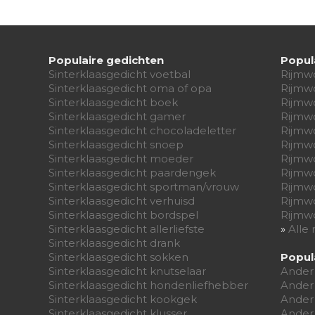
Populaire gedichten
Popul
Sinterklaasgedicht voetbal
Rijmw
Sinterklaasgedicht oma of opa
Rijmw
Sinterklaasgedicht boek
Rijmw
Sinterklaasgedicht gamer
Rijmw
Sinterklaasgedicht chocoladeletter
Rijmw
Sinterklaasgedicht snoep
Rijmw
Sinterklaasgedicht moeder
Rijmw
Sinterklaasgedicht paardengek
Rijmw
Sinterklaasgedicht sportman/vrouw
Rijmw
Sinterklaasgedicht verhuisd
Rijmw
Sinterklaasgedicht bordspel
Rijmwo
Sinterklaasgedicht allerliefste
»
Alle
Sinterklaasgedicht drank
Sinterklaasgedicht sokken
Popul
Sinterklaasgedicht knutselaar
Ander
Sinterklaasgedicht hondenliefhebber
Ander
Sinterklaasgedicht kookgek
Ander
Sinterklaasgedicht klusser
Ander