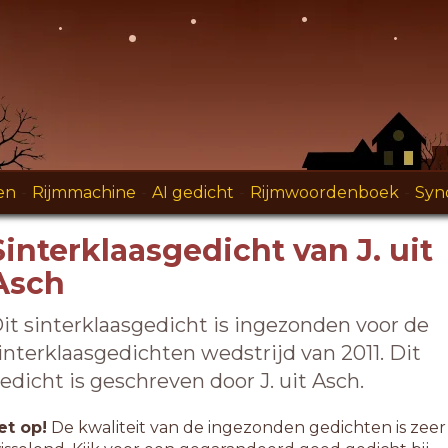
en
-
Rijmmachine
-
AI gedicht
-
Rijmwoordenboek
-
Syn
Sinterklaasgedicht van J. uit
Asch
it sinterklaasgedicht is ingezonden voor de
interklaasgedichten wedstrijd van 2011. Dit
edicht is geschreven door J. uit Asch.
et op!
De kwaliteit van de ingezonden gedichten is zeer