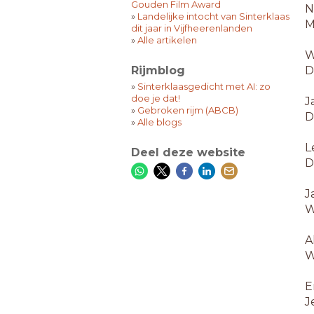
Gouden Film Award
N
»
Landelijke intocht van Sinterklaas
M
dit jaar in Vijfheerenlanden
»
Alle artikelen
W
Rijmblog
D
»
Sinterklaasgedicht met AI: zo
doe je dat!
J
»
Gebroken rijm (ABCB)
D
»
Alle blogs
L
Deel deze website
D
J
W
A
W
E
J