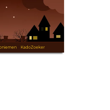
oniemen
-
KadoZoeker