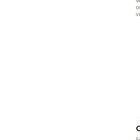
w
o
v
G
S