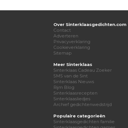
Over Sinterklaasgedichten.com
Contact
Adverteren
Privacyverklaring
Cookieverklaring
Sitemap
Meer Sinterklaas
Sinterklaas Cadeau Zoeker
SMS van de Sint
Sinterklaas Nieuws
Rijm Blog
Sinterklaasrecepten
Sinterklaasliedjes
Archief gedichtenwedstrijd
Populaire categorieën
Sinterklaasgedichten familie
Sinterklaasgedichten games