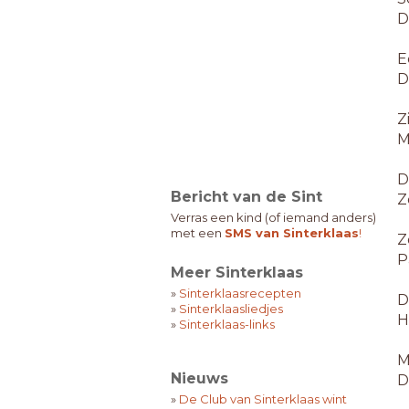
D
E
D
Z
M
D
Bericht van de Sint
Z
Verras een kind (of iemand anders)
met een
SMS van Sinterklaas
!
Z
P
Meer Sinterklaas
»
Sinterklaasrecepten
D
»
Sinterklaasliedjes
H
»
Sinterklaas-links
M
Nieuws
D
»
De Club van Sinterklaas wint