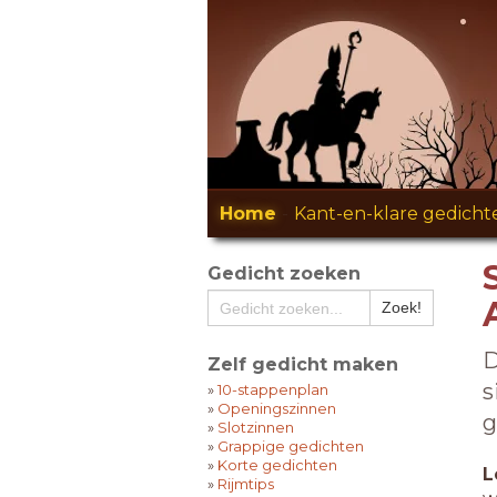
Home
-
Kant-en-klare gedicht
Gedicht zoeken
D
Zelf gedicht maken
s
»
10-stappenplan
»
Openingszinnen
g
»
Slotzinnen
»
Grappige gedichten
»
Korte gedichten
L
»
Rijmtips