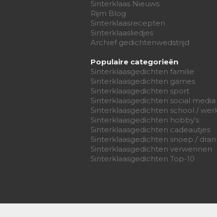
Sinterklaas Nieuws
Rijm Blog
Sinterklaasrecepten
Sinterklaasliedjes
Archief gedichtenwedstrijd
Populaire categorieën
Sinterklaasgedichten familie
Sinterklaasgedichten games
Sinterklaasgedichten sport
Sinterklaasgedichten social media
Sinterklaasgedichten school / wer
Sinterklaasgedichten hobby's
Sinterklaasgedichten cadeautjes
Sinterklaasgedichten snoep / dran
Sinterklaasgedichten verwennen
Sinterklaasgedichten Top-10