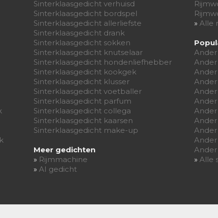
Sinterklaasgedicht verhuisd
Rijmw
Sinterklaasgedicht bordspel
Rijmwo
Sinterklaasgedicht allerliefste
»
Alle
Sinterklaasgedicht drank
Sinterklaasgedicht sokken
Popul
Sinterklaasgedicht knutselaar
Ander
Sinterklaasgedicht hondenliefhebber
Ander
Sinterklaasgedicht kookgek
Ander
Sinterklaasgedicht klusser
Ander
Sinterklaasgedicht voetballer
Ander 
Sinterklaasgedicht parfum
Ander
k
Sinterklaasgedicht collega
Ander
Sinterklaasgedicht kaarsen
Ander
Sinterklaasgedicht make-up
Ander
k
Ander
Meer gedichten
Ander
»
Rijmmachine
»
Alle
»
AI gedicht