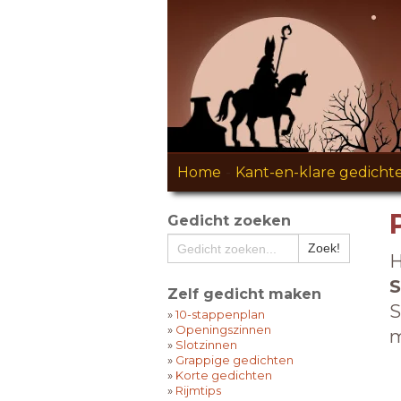
Home
-
Kant-en-klare gedicht
Gedicht zoeken
H
S
Zelf gedicht maken
S
»
10-stappenplan
»
Openingszinnen
m
»
Slotzinnen
»
Grappige gedichten
»
Korte gedichten
»
Rijmtips