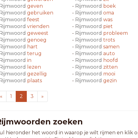
Rijmwoord
geven
-
Rijmwoord
boek
Rijmwoord
gebruiken
-
Rijmwoord
oma
Rijmwoord
feest
-
Rijmwoord
was
Rijmwoord
vrienden
-
Rijmwoord
piet
Rijmwoord
geweest
-
Rijmwoord
probleem
Rijmwoord
genoeg
-
Rijmwoord
trots
Rijmwoord
hart
-
Rijmwoord
samen
Rijmwoord
terug
-
Rijmwoord
auto
Rijmwoord
in
-
Rijmwoord
hoofd
Rijmwoord
lezen
-
Rijmwoord
zitten
Rijmwoord
gezellig
-
Rijmwoord
mooi
Rijmwoord
plaats
-
Rijmwoord
gezin
«
1
2
3
»
Rijmwoorden zoeken
ul hieronder het woord in waarop je wilt rijmen en klik 