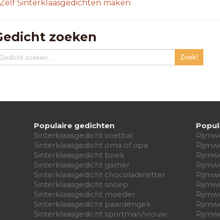
Zelf Sinterklaasgedichten maken
Gedicht zoeken
Populaire gedichten
Popul
Sinterklaasgedicht voetbal
Rijmw
Sinterklaasgedicht oma of opa
Rijmw
Sinterklaasgedicht boek
Rijmw
Sinterklaasgedicht gamer
Rijmw
Sinterklaasgedicht chocoladeletter
Rijmw
Sinterklaasgedicht snoep
Rijmw
Sinterklaasgedicht moeder
Rijmw
Sinterklaasgedicht paardengek
Rijmw
Sinterklaasgedicht sportman/vrouw
Rijmw