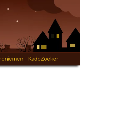
noniemen
-
KadoZoeker