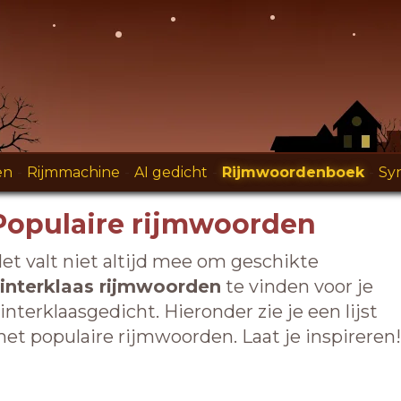
en
-
Rijmmachine
-
AI gedicht
-
Rijmwoordenboek
-
Sy
Populaire rijmwoorden
et valt niet altijd mee om geschikte
interklaas rijmwoorden
te vinden voor je
interklaasgedicht. Hieronder zie je een lijst
et populaire rijmwoorden. Laat je inspireren!