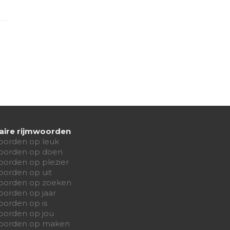
aire rijmwoorden
oorden op leuk
oorden op doen
oorden op plezier
oorden op uit
oorden op zoeken
oorden op jaar
oorden op is
oorden op jou
oorden op maken