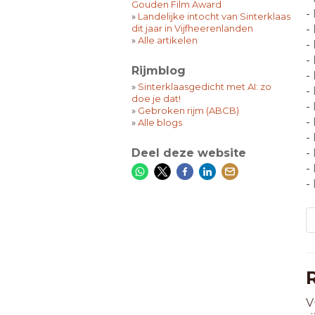
Gouden Film Award
-
»
Landelijke intocht van Sinterklaas
dit jaar in Vijfheerenlanden
-
»
Alle artikelen
-
-
Rijmblog
-
»
Sinterklaasgedicht met AI: zo
-
doe je dat!
-
»
Gebroken rijm (ABCB)
-
»
Alle blogs
-
Deel deze website
-
-
-
V