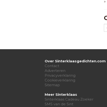
»
Over Sinterklaasgedichten.com
Contact
Adverteren
Privacyverklaring
Cookieverklaring
Sitemap
Meer Sinterklaas
Sinterklaas Cadeau Zoeker
SMS van de Sint