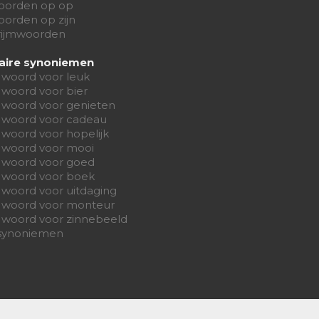
oorden op op
orden op zijn
 rijmwoorden
aire synoniemen
 woord voor leuk
 woord voor bier
 woord voor genieten
 woord voor cadeau
woord voor hopelijk
 woord voor mooi
 woord voor goed
 woord voor boek
 woord voor uitdaging
 woord voor monteur
 woord voor zinnebeeld
 synoniemen