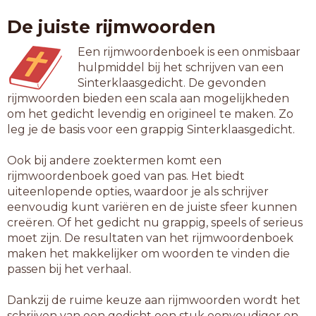
draaibrug
De juiste rijmwoorden
ezelsbrug
fietsbrug
Een rijmwoordenboek is een onmisbaar
heuvelrug
hulpmiddel bij het schrijven van een
kabelbrug
Sinterklaasgedicht. De gevonden
kattenrug
rijmwoorden bieden een scala aan mogelijkheden
kokerbrug
om het gedicht levendig en origineel te maken. Zo
kraanbrug
leg je de basis voor een grappig Sinterklaasgedicht.
luchtbrug
partydrug
Ook bij andere zoektermen komt een
schipbrug
rijmwoordenboek goed van pas. Het biedt
smartdrug
uiteenlopende opties, waardoor je als schrijver
spoorbrug
eenvoudig kunt variëren en de juiste sfeer kunnen
stadsbrug
creëren. Of het gedicht nu grappig, speels of serieus
stroomrug
moet zijn. De resultaten van het rijmwoordenboek
watervlug
maken het makkelijker om woorden te vinden die
zweefbrug
passen bij het verhaal.
10-letterwoorden
Dankzij de ruime keuze aan rijmwoorden wordt het
baileybrug
schrijven van een gedicht een stuk eenvoudiger en