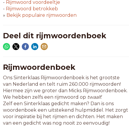
hazenrug
-
Rijmwoord
voordeeltje
klapbrug
-
Rijmwoord
betrokkeb
klepbrug
»
Bekijk populaire rijmwoorden
laadbrug
loopbrug
meetbrug
Deel dit rijmwoordenboek
neusbrug
noodbrug
onderrug
overbrug
pontbrug
Rijmwoordenboek
rawlplug
Ons Sinterklaas Rijmwoordenboek is het grootste
softdrug
van Nederland en telt ruim 260.000 rijmwoorden!
steekmug
Hiermee zijn we groter dan Micks Rijmwoordenboek.
veenbrug
We hebben zelfs een rijmwoord op
twaalf
.
vlotbrug
Zelf een Sinterklaas gedicht maken? Dan is ons
voetbrug
woordenboek een uitstekend hulpmiddel. Het zorgt
weegbrug
voor inspiratie bij het rijmen en dichten. Het maken
zadelrug
van een gedicht was nog nooit zo eenvoudig!
9-letterwoorden