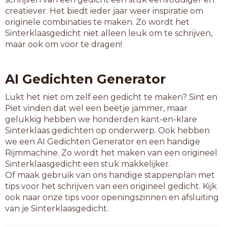
kanaalbrug
creatiever. Het biedt ieder jaar weer inspiratie om
malariamug
originele combinaties te maken. Zo wordt het
ophaalbrug
Sinterklaasgedicht niet alleen leuk om te schrijven,
pijlerbrug
maar ook om voor te dragen!
pontonbrug
tunnelbrug
vingervlug
AI Gedichten Generator
wandelbrug
Lukt het niet om zelf een gedicht te maken? Sint en
11-letterwoorden
Piet vinden dat wel een beetje jammer, maar
basculebrug
gelukkig hebben we honderden kant-en-klare
baskuulbrug
Sinterklaas gedichten op onderwerp. Ook hebben
kettingbrug
we een AI Gedichten Generator en een handige
knuppelbrug
Rijmmachine. Zo wordt het maken van een origineel
langpootmug
Sinterklaasgedicht een stuk makkelijker.
Of maak gebruik van ons handige stappenplan met
12-letterwoorden
tips voor het schrijven van een origineel gedicht. Kijk
commandobrug
ook naar onze tips voor openingszinnen en afsluiting
designerdrug
van je Sinterklaasgedicht.
fietsersbrug
landingsbrug