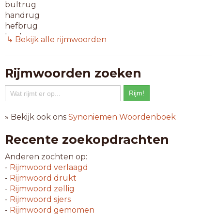
bultrug
handrug
hefbrug
koebrug
↳ Bekijk alle rijmwoorden
neusrug
tolbrug
tonbrug
Rijmwoorden zoeken
tuibrug
valbrug
wipbrug
zandrug
» Bekijk ook ons
Synoniemen Woordenboek
8-letterwoorden
Recente zoekopdrachten
aviobrug
balkbrug
Anderen zochten op:
boogbrug
-
Rijmwoord
verlaagd
ezelsrug
-
Rijmwoord
drukt
gierbrug
-
Rijmwoord
zellig
hangbrug
-
Rijmwoord
sjers
harddrug
-
Rijmwoord
gemomen