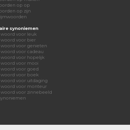
oorden op op
orden op zijn
 rijmwoorden
aire synoniemen
 woord voor leuk
 woord voor bier
 woord voor genieten
 woord voor cadeau
woord voor hopelijk
 woord voor mooi
 woord voor goed
 woord voor boek
 woord voor uitdaging
 woord voor monteur
 woord voor zinnebeeld
 synoniemen