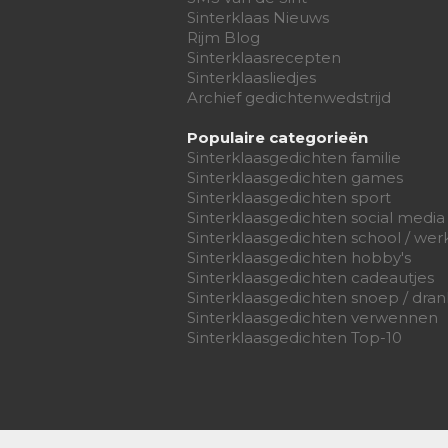
Sinterklaas Nieuws
Rijm Blog
Sinterklaasrecepten
Sinterklaasliedjes
Archief gedichtenwedstrijd
Populaire categorieën
Sinterklaasgedichten familie
Sinterklaasgedichten games
Sinterklaasgedichten sport
Sinterklaasgedichten social media
Sinterklaasgedichten school / wer
Sinterklaasgedichten hobby's
Sinterklaasgedichten cadeautjes
Sinterklaasgedichten snoep / dran
Sinterklaasgedichten verwennen
Sinterklaasgedichten Top-10