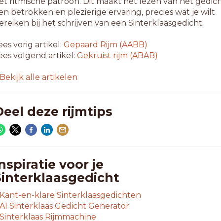
et ritmische patroon. Dit maakt het lezen van het gedic
en betrokken en plezierige ervaring, precies wat je wilt
ereiken bij het schrijven van een Sinterklaasgedicht.
ees vorig artikel:
Gepaard Rijm (AABB)
ees volgend artikel:
Gekruist rijm (ABAB)
Bekijk alle artikelen
eel deze rijmtips
nspiratie voor je
Sinterklaasgedicht
Kant-en-klare Sinterklaasgedichten
AI Sinterklaas Gedicht Generator
Sinterklaas Rijmmachine