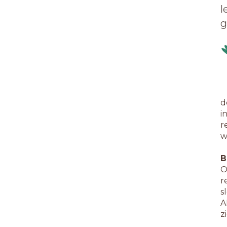
l
g
d
i
r
w
B
O
r
s
A
z