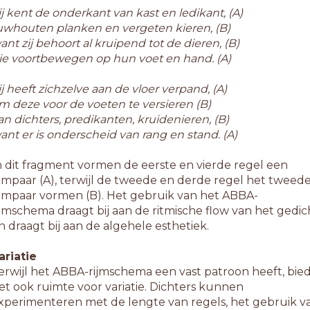
ij kent de onderkant van kast en ledikant, (A)
uwhouten planken en vergeten kieren, (B)
ant zij behoort al kruipend tot de dieren, (B)
ie voortbewegen op hun voet en hand. (A)
ij heeft zichzelve aan de vloer verpand, (A)
m deze voor de voeten te versieren (B)
an dichters, predikanten, kruidenieren, (B)
ant er is onderscheid van rang en stand. (A)
n dit fragment vormen de eerste en vierde regel een
ijmpaar (A), terwijl de tweede en derde regel het tweed
ijmpaar vormen (B). Het gebruik van het ABBA-
ijmschema draagt bij aan de ritmische flow van het gedic
n draagt bij aan de algehele esthetiek.
ariatie
erwijl het ABBA-rijmschema een vast patroon heeft, bie
et ook ruimte voor variatie. Dichters kunnen
xperimenteren met de lengte van regels, het gebruik v