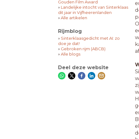
Gouden Film Award
e
»
Landelijke intocht van Sinterklaas
d
dit jaar in Vijfheerenlanden
p
»
Alle artikelen
O
e
Rijmblog
w
»
Sinterklaasgedicht met AI: zo
doe je dat!
k
»
Gebroken rijm (ABCB)
a
»
Alle blogs
W
Deel deze website
S
w
z
w
H
g
e
B
e
d