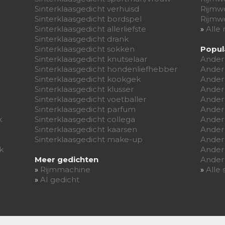
Sinterklaasgedicht verhuisd
Rijmw
Sinterklaasgedicht bordspel
Rijmwo
Sinterklaasgedicht allerliefste
»
Alle
Sinterklaasgedicht drank
Sinterklaasgedicht sokken
Popul
Sinterklaasgedicht knutselaar
Ander
Sinterklaasgedicht hondenliefhebber
Ander
Sinterklaasgedicht kookgek
Ander
Sinterklaasgedicht klusser
Ander
Sinterklaasgedicht voetballer
Ander 
Sinterklaasgedicht parfum
Ander
k
Sinterklaasgedicht collega
Ander
Sinterklaasgedicht kaarsen
Ander
Sinterklaasgedicht make-up
Ander
k
Ander
Meer gedichten
Ander
»
Rijmmachine
»
Alle
»
AI gedicht