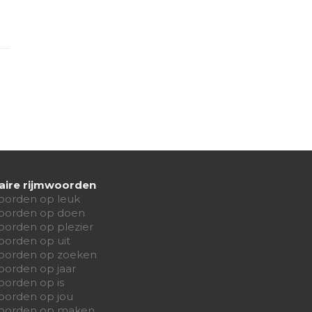
aire rijmwoorden
oorden op leuk
oorden op doen
oorden op plezier
oorden op uit
oorden op zoeken
oorden op jaar
oorden op is
oorden op jou
oorden op maken