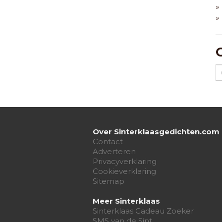
»
»
Over Sinterklaasgedichten.com
Contact
Adverteren
Privacyverklaring
Cookieverklaring
Sitemap
Meer Sinterklaas
Sinterklaas Cadeau Zoeker
SMS van de Sint