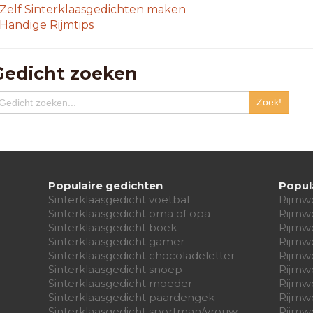
Zelf Sinterklaasgedichten maken
Handige Rijmtips
Gedicht zoeken
Populaire gedichten
Popul
Sinterklaasgedicht voetbal
Rijmw
Sinterklaasgedicht oma of opa
Rijmw
Sinterklaasgedicht boek
Rijmw
Sinterklaasgedicht gamer
Rijmw
Sinterklaasgedicht chocoladeletter
Rijmw
Sinterklaasgedicht snoep
Rijmw
Sinterklaasgedicht moeder
Rijmw
Sinterklaasgedicht paardengek
Rijmw
Sinterklaasgedicht sportman/vrouw
Rijmw