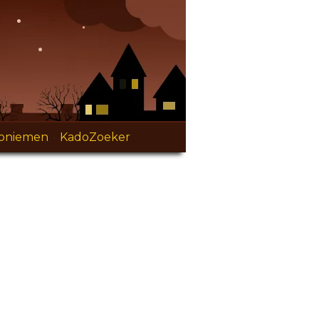
oniemen
-
KadoZoeker