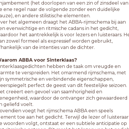
njambement (het doorlopen van een zin of zinsdeel van
e ene regel naar de volgende zonder een duidelijke
auze), en andere stilistische elementen.
ver het algemeen draagt het ABBA-rijmschema bij aan
en evenwichtige en ritmische cadans in het gedicht,
aardoor het aantrekkelijk is voor lezers en luisteraars. H
an zowel formeel als expressief worden gebruikt,
fhankelijk van de intenties van de dichter.
aarom ABBA voor Sinterklaas?
interklaasgedichten hebben de taak om vreugde en
armte te verspreiden. Het omarmend rijmschema, met
ijn symmetrische en verbindende eigenschappen,
eerspiegelt perfect de geest van dit feestelijke seizoen.
et creëert een gevoel van saamhorigheid en
enegenheid, waardoor de ontvanger zich gewaardeerd
n geliefd voelt.
ovendien voegt het rijmschema ABBA een speels
lement toe aan het gedicht. Terwijl de lezer of luisteraar
e woorden volgt, ontstaat er een subtiele anticipatie op