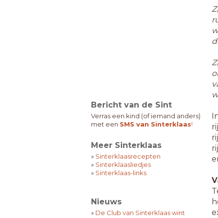
Z
r
w
d
Z
o
v
w
Bericht van de Sint
I
Verras een kind (of iemand anders)
met een
SMS van Sinterklaas
!
r
r
Meer Sinterklaas
r
»
Sinterklaasrecepten
e
»
Sinterklaasliedjes
»
Sinterklaas-links
V
T
Nieuws
h
e
»
De Club van Sinterklaas wint