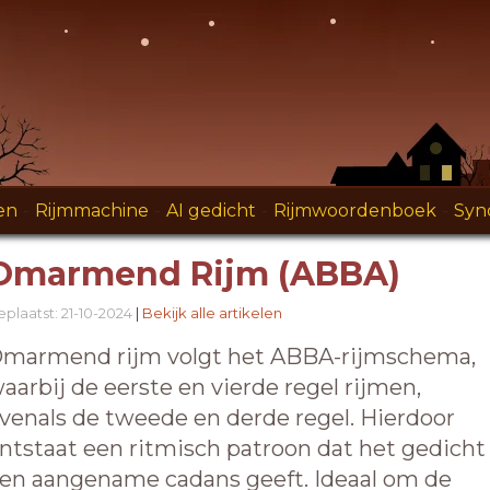
en
-
Rijmmachine
-
AI gedicht
-
Rijmwoordenboek
-
Syn
Omarmend Rijm (ABBA)
plaatst: 21-10-2024
|
Bekijk alle artikelen
marmend rijm volgt het ABBA-rijmschema,
aarbij de eerste en vierde regel rijmen,
venals de tweede en derde regel. Hierdoor
ntstaat een ritmisch patroon dat het gedicht
en aangename cadans geeft. Ideaal om de