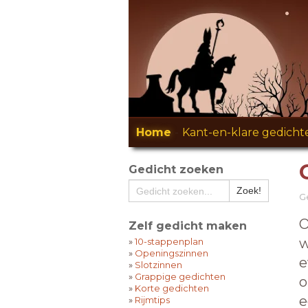
Home
-
Kant-en-klare gedicht
Gedicht zoeken
Ge
O
Zelf gedicht maken
w
»
10-stappenplan
»
Openingszinnen
e
»
Slotzinnen
»
Grappige gedichten
o
»
Korte gedichten
e
»
Rijmtips