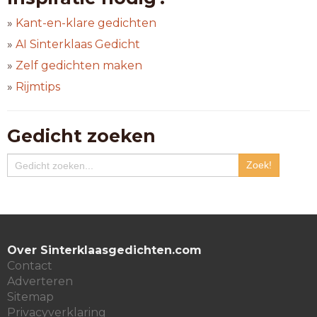
»
Kant-en-klare gedichten
»
AI Sinterklaas Gedicht
»
Zelf gedichten maken
»
Rijmtips
Gedicht zoeken
Over Sinterklaasgedichten.com
Contact
Adverteren
Sitemap
Privacyverklaring