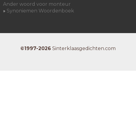
Ander woord voor monteur
»
Synoniemen Woordenboek
©1997-2026
Sinterklaasgedichten.com