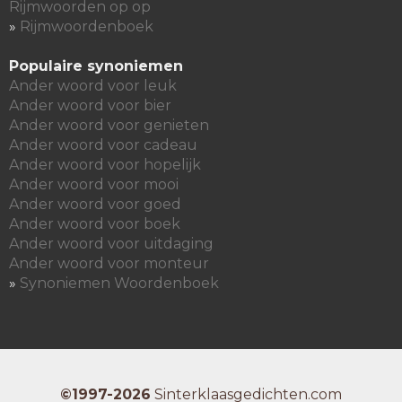
Rijmwoorden op op
»
Rijmwoordenboek
Populaire synoniemen
Ander woord voor leuk
Ander woord voor bier
Ander woord voor genieten
Ander woord voor cadeau
Ander woord voor hopelijk
Ander woord voor mooi
Ander woord voor goed
Ander woord voor boek
Ander woord voor uitdaging
Ander woord voor monteur
»
Synoniemen Woordenboek
©1997-2026
Sinterklaasgedichten.com