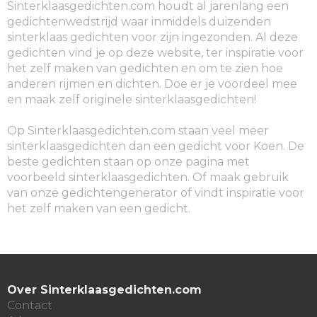
Sinterklaasgedichten.com houdt al jarenlang een
gedichtenwedstrijd waar inmiddels duizenden
sinterklaas gedichten voor zijn ingezonden. Al deze
gedichten vind je op deze website, ter inspiratie voor
het zelf maken van gedichten en om te zien hoe
anderen rijmen en dichten. Doe er je voordeel mee
en maak zelf originele sinterklaasgedichten!
Op Sinterklaasgedichten.com staan veel meer
sinterklaasgedichten dan een gedicht voor Koen. De
beste gedichten staan op onze pagina met
voorbeeld sinterklaasgedichten. Of maak gebruik
van onze gedichtengenerator of vindt inspiratie voor
het zelf maken van een gedicht.
Over Sinterklaasgedichten.com
Contact