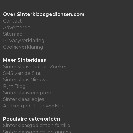
Over Sinterklaasgedichten.com
Contact
Adverteren
Sitemap
Privacyverklaring
Cookieverklaring
Meer Sinterklaas
Sinterklaas Cadeau Zoeker
SMS van de Sint
Sinterklaas Nieuws
Rijm Blog
Sinterklaasrecepten
Sinterklaasliedjes
Archief gedichtenwedstrijd
Populaire categorieën
Sinterklaasgedichten familie
Sinterklaasgedichten games