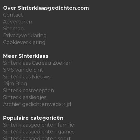
Over Sinterklaasgedichten.com
Contact
Adverteren
Sitemap
Privacyverklaring
Cookieverklaring
Meer Sinterklaas
Sinterklaas Cadeau Zoeker
SMS van de Sint
Sinterklaas Nieuws
Rijm Blog
Sinterklaasrecepten
Sinterklaasliedjes
Archief gedichtenwedstrijd
Populaire categorieën
Sinterklaasgedichten familie
Sinterklaasgedichten games
Sinterklaasgedichten sport