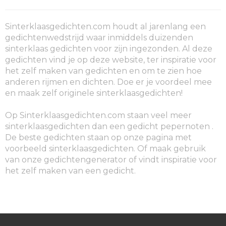
Sinterklaasgedichten.com houdt al jarenlang een
gedichtenwedstrijd waar inmiddels duizenden
sinterklaas gedichten voor zijn ingezonden. Al deze
gedichten vind je op deze website, ter inspiratie voor
het zelf maken van gedichten en om te zien hoe
anderen rijmen en dichten. Doe er je voordeel mee
en maak zelf originele sinterklaasgedichten!
Op Sinterklaasgedichten.com staan veel meer
sinterklaasgedichten dan een gedicht pepernoten .
De beste gedichten staan op onze pagina met
voorbeeld sinterklaasgedichten. Of maak gebruik
van onze gedichtengenerator of vindt inspiratie voor
het zelf maken van een gedicht.