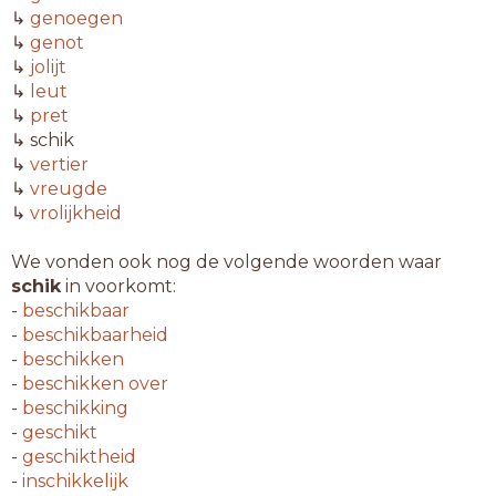
↳
genoegen
↳
genot
↳
jolijt
↳
leut
↳
pret
↳ schik
↳
vertier
↳
vreugde
↳
vrolijkheid
We vonden ook nog de volgende woorden waar
schik
in voorkomt:
-
beschikbaar
-
beschikbaarheid
-
beschikken
-
beschikken over
-
beschikking
-
geschikt
-
geschiktheid
-
inschikkelijk