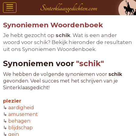
Toggle
menu
navigation
Synoniemen Woordenboek
Je hebt gezocht op
schik
. Wat is een ander
woord voor schik? Bekijk hieronder de resultaten
uit ons Synoniemen Woordenboek.
Synoniemen voor
"schik"
We hebben de volgende synoniemen voor
schik
gevonden. Veel succes met het schrijven van je
Sinterklaasgedicht!
plezier
↳
aardigheid
↳
amusement
↳
behagen
↳
blijdschap
↳
gein