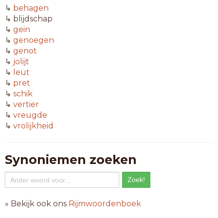
↳
behagen
↳ blijdschap
↳
gein
↳
genoegen
↳
genot
↳
jolijt
↳
leut
↳
pret
↳
schik
↳
vertier
↳
vreugde
↳
vrolijkheid
Synoniemen zoeken
» Bekijk ook ons
Rijmwoordenboek