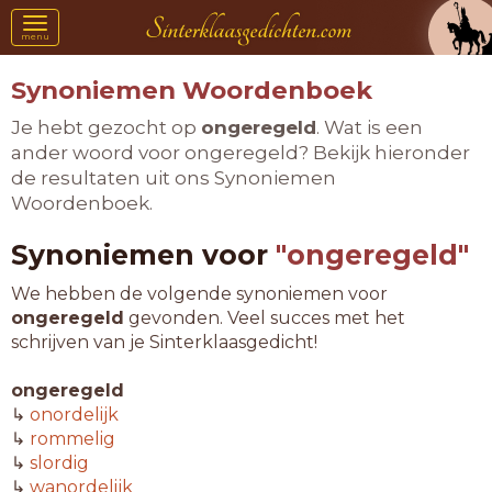
Toggle
menu
navigation
Synoniemen Woordenboek
Je hebt gezocht op
ongeregeld
. Wat is een
ander woord voor ongeregeld? Bekijk hieronder
de resultaten uit ons Synoniemen
Woordenboek.
Synoniemen voor
"ongeregeld"
We hebben de volgende synoniemen voor
ongeregeld
gevonden. Veel succes met het
schrijven van je Sinterklaasgedicht!
ongeregeld
↳
onordelijk
↳
rommelig
↳
slordig
↳
wanordelijk