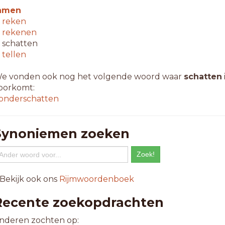
amen
↳
reken
↳
rekenen
 schatten
↳
tellen
e vonden ook nog het volgende woord waar
schatten
oorkomt:
onderschatten
Synoniemen zoeken
 Bekijk ook ons
Rijmwoordenboek
Recente zoekopdrachten
nderen zochten op: