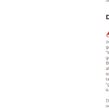
S
z
g
"
g
B
a
s
t
"
i
D
o