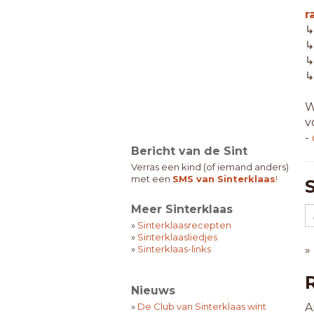
r
↳
W
v
-
Bericht van de Sint
Verras een kind (of iemand anders)
met een
SMS van Sinterklaas
!
Meer Sinterklaas
»
Sinterklaasrecepten
»
Sinterklaasliedjes
»
Sinterklaas-links
»
Nieuws
»
De Club van Sinterklaas wint
A