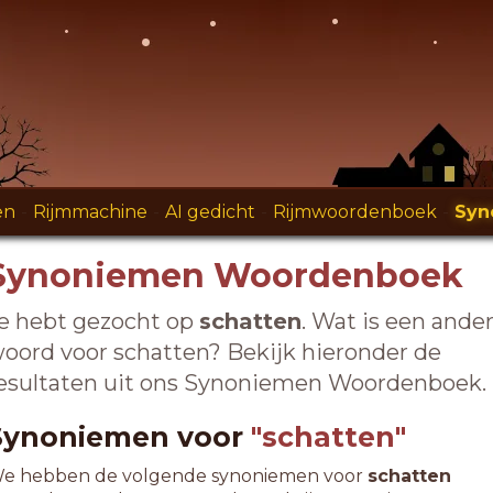
en
-
Rijmmachine
-
AI gedicht
-
Rijmwoordenboek
-
Syn
Synoniemen Woordenboek
e hebt gezocht op
schatten
. Wat is een ande
oord voor schatten? Bekijk hieronder de
esultaten uit ons Synoniemen Woordenboek.
Synoniemen voor
"schatten"
e hebben de volgende synoniemen voor
schatten