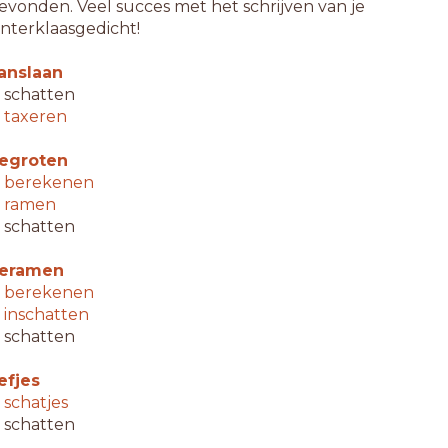
evonden. Veel succes met het schrijven van je
interklaasgedicht!
anslaan
 schatten
↳
taxeren
egroten
↳
berekenen
↳
ramen
 schatten
eramen
↳
berekenen
↳
inschatten
 schatten
iefjes
↳
schatjes
 schatten