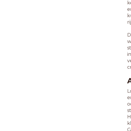
k
e
k
r
D
w
s
i
v
c
L
e
o
s
H
k
G