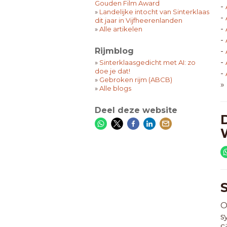
Gouden Film Award
-
»
Landelijke intocht van Sinterklaas
-
dit jaar in Vijfheerenlanden
-
»
Alle artikelen
-
Rijmblog
-
-
»
Sinterklaasgedicht met AI: zo
doe je dat!
-
»
Gebroken rijm (ABCB)
»
»
Alle blogs
Deel deze website
O
s