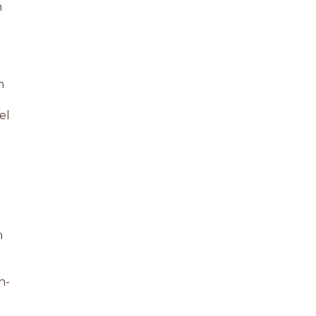
n
n
el
m
n-