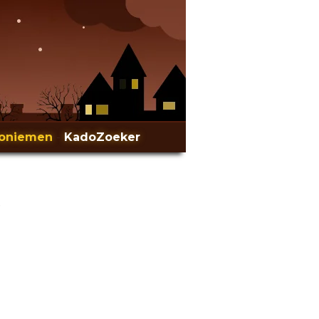
oniemen
-
KadoZoeker
r