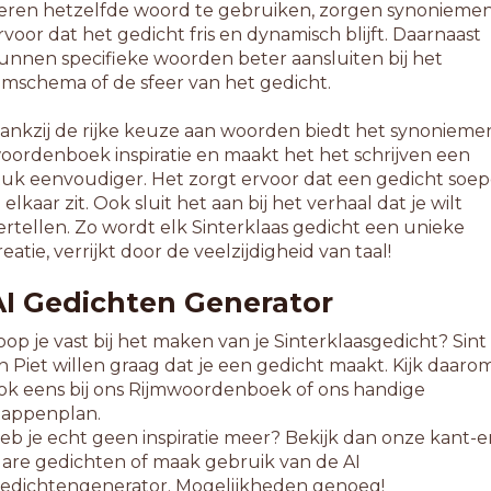
eren hetzelfde woord te gebruiken, zorgen synonieme
rvoor dat het gedicht fris en dynamisch blijft. Daarnaast
unnen specifieke woorden beter aansluiten bij het
ijmschema of de sfeer van het gedicht.
ankzij de rijke keuze aan woorden biedt het synonieme
oordenboek inspiratie en maakt het het schrijven een
tuk eenvoudiger. Het zorgt ervoor dat een gedicht soep
n elkaar zit. Ook sluit het aan bij het verhaal dat je wilt
ertellen. Zo wordt elk Sinterklaas gedicht een unieke
reatie, verrijkt door de veelzijdigheid van taal!
AI Gedichten Generator
oop je vast bij het maken van je Sinterklaasgedicht? Sint
n Piet willen graag dat je een gedicht maakt. Kijk daaro
ok eens bij ons Rijmwoordenboek of ons handige
tappenplan.
eb je echt geen inspiratie meer? Bekijk dan onze kant-e
lare gedichten of maak gebruik van de AI
edichtengenerator. Mogelijkheden genoeg!