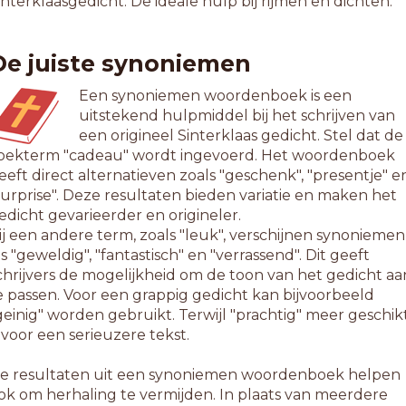
interklaasgedicht. De ideale hulp bij rijmen en dichten.
De juiste synoniemen
Een synoniemen woordenboek is een
uitstekend hulpmiddel bij het schrijven van
een origineel Sinterklaas gedicht. Stel dat de
oekterm "cadeau" wordt ingevoerd. Het woordenboek
eeft direct alternatieven zoals "geschenk", "presentje" e
surprise". Deze resultaten bieden variatie en maken het
edicht gevarieerder en origineler.
ij een andere term, zoals "leuk", verschijnen synoniemen
ls "geweldig", "fantastisch" en "verrassend". Dit geeft
chrijvers de mogelijkheid om de toon van het gedicht aa
e passen. Voor een grappig gedicht kan bijvoorbeeld
geinig" worden gebruikt. Terwijl "prachtig" meer geschik
s voor een serieuzere tekst.
e resultaten uit een synoniemen woordenboek helpen
ok om herhaling te vermijden. In plaats van meerdere