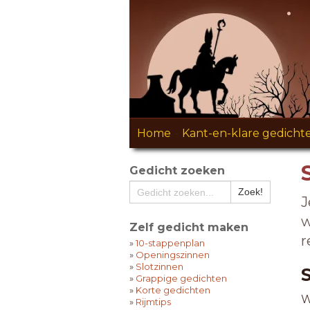
Home
-
Kant-en-klare gedicht
Gedicht zoeken
J
w
Zelf gedicht maken
r
»
10-stappenplan
»
Openingszinnen
»
Slotzinnen
»
Grappige gedichten
»
Korte gedichten
W
»
Rijmtips