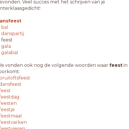
evonden. Veel succes met het schrijven van je
interklaasgedicht!
ansfeest
↳
bal
↳
danspartij
 feest
↳
gala
↳
galabal
e vonden ook nog de volgende woorden waar
feest
in
oorkomt:
bruiloftsfeest
dansfeest
feest
feestdag
feesten
feestje
feestmaal
feestvarken
feestvieren