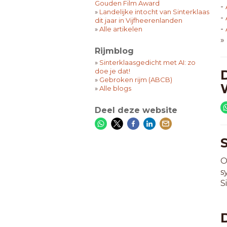
Gouden Film Award
-
»
Landelijke intocht van Sinterklaas
-
dit jaar in Vijfheerenlanden
-
»
Alle artikelen
»
Rijmblog
»
Sinterklaasgedicht met AI: zo
doe je dat!
»
Gebroken rijm (ABCB)
»
Alle blogs
Deel deze website
O
s
S