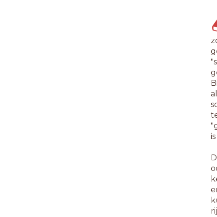
z
g
"
g
B
a
s
t
"
i
D
o
k
e
k
r