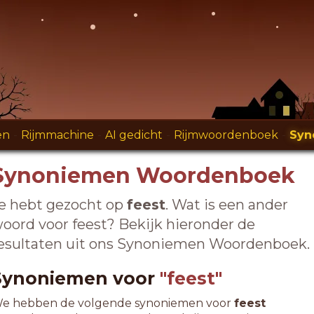
en
-
Rijmmachine
-
AI gedicht
-
Rijmwoordenboek
-
Syn
Synoniemen Woordenboek
e hebt gezocht op
feest
. Wat is een ander
oord voor feest? Bekijk hieronder de
esultaten uit ons Synoniemen Woordenboek.
Synoniemen voor
"feest"
e hebben de volgende synoniemen voor
feest