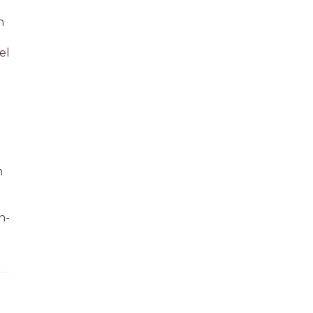
n
el
m
n-