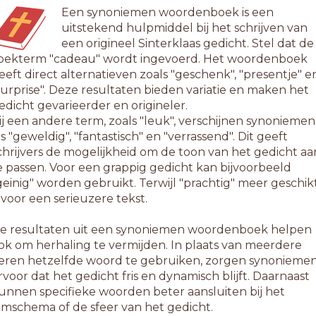
Een synoniemen woordenboek is een
uitstekend hulpmiddel bij het schrijven van
een origineel Sinterklaas gedicht. Stel dat de
oekterm "cadeau" wordt ingevoerd. Het woordenboek
eeft direct alternatieven zoals "geschenk", "presentje" e
surprise". Deze resultaten bieden variatie en maken het
edicht gevarieerder en origineler.
ij een andere term, zoals "leuk", verschijnen synoniemen
ls "geweldig", "fantastisch" en "verrassend". Dit geeft
chrijvers de mogelijkheid om de toon van het gedicht aa
e passen. Voor een grappig gedicht kan bijvoorbeeld
geinig" worden gebruikt. Terwijl "prachtig" meer geschik
s voor een serieuzere tekst.
e resultaten uit een synoniemen woordenboek helpen
ok om herhaling te vermijden. In plaats van meerdere
eren hetzelfde woord te gebruiken, zorgen synonieme
rvoor dat het gedicht fris en dynamisch blijft. Daarnaast
unnen specifieke woorden beter aansluiten bij het
ijmschema of de sfeer van het gedicht.