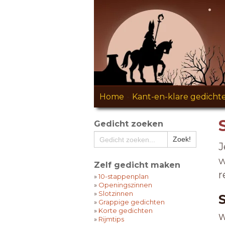
Home
-
Kant-en-klare gedicht
Gedicht zoeken
J
w
Zelf gedicht maken
r
»
10-stappenplan
»
Openingszinnen
»
Slotzinnen
»
Grappige gedichten
»
Korte gedichten
W
»
Rijmtips