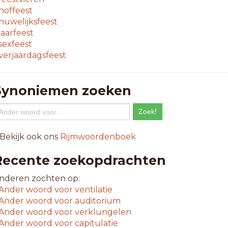
hoffeest
huwelijksfeest
jaarfeest
sexfeest
verjaardagsfeest
Synoniemen zoeken
 Bekijk ook ons
Rijmwoordenboek
Recente zoekopdrachten
nderen zochten op:
Ander woord voor
ventilatie
Ander woord voor
auditorium
Ander woord voor
verklungelen
Ander woord voor
capitulatie