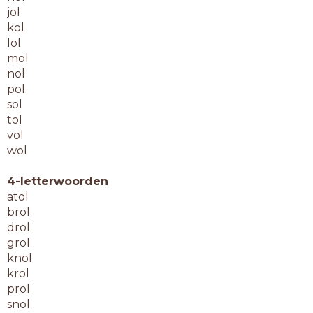
jol
kol
lol
mol
nol
pol
sol
tol
vol
wol
4-letterwoorden
atol
brol
drol
grol
knol
krol
prol
snol