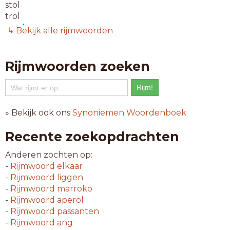
stol
trol
zwol
↳ Bekijk alle rijmwoorden
5-letterwoorden
afbol
Rijmwoorden zoeken
afhol
afrol
afsol
eivol
» Bekijk ook ons
Synoniemen Woordenboek
fenol
gehol
Recente zoekopdrachten
gesol
inrol
Anderen zochten op:
lysol
-
Rijmwoord
elkaar
mogol
-
Rijmwoord
liggen
omrol
-
Rijmwoord
marroko
oprol
-
Rijmwoord
aperol
pikol
-
Rijmwoord
passanten
schol
-
Rijmwoord
ang