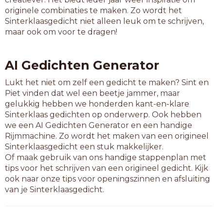
boortol
originele combinaties te maken. Zo wordt het
breiwol
Sinterklaasgedicht niet alleen leuk om te schrijven,
bromtol
maar ook om voor te dragen!
deegrol
doorhol
drukrol
AI Gedichten Generator
ethanol
filmrol
Lukt het niet om zelf een gedicht te maken? Sint en
gastrol
Piet vinden dat wel een beetje jammer, maar
gidsrol
gelukkig hebben we honderden kant-en-klare
glaswol
Sinterklaas gedichten op onderwerp. Ook hebben
graspol
we een AI Gedichten Generator en een handige
grasrol
Rijmmachine. Zo wordt het maken van een origineel
halfvol
Sinterklaasgedicht een stuk makkelijker.
handvol
Of maak gebruik van ons handige stappenplan met
hoopvol
tips voor het schrijven van een origineel gedicht. Kijk
houtwol
ook naar onze tips voor openingszinnen en afsluiting
inktrol
van je Sinterklaasgedicht.
kaasbol
kastrol
klimtol