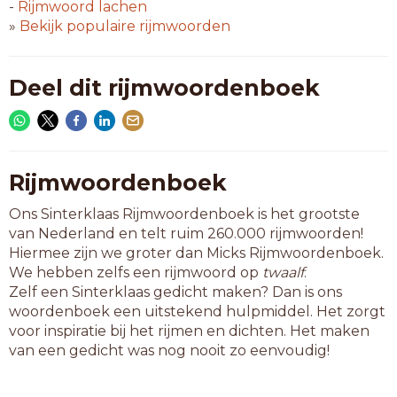
scrol
-
Rijmwoord
lachen
taxol
»
Bekijk populaire rijmwoorden
6-letterwoorden
aanhol
Deel dit rijmwoordenboek
armvol
benzol
bijrol
bomvol
carbol
Rijmwoordenboek
eervol
Ons Sinterklaas Rijmwoordenboek is het grootste
formol
van Nederland en telt ruim 260.000 rijmwoorden!
gasbol
Hiermee zijn we groter dan Micks Rijmwoordenboek.
glycol
We hebben zelfs een rijmwoord op
twaalf
.
kamwol
Zelf een Sinterklaas gedicht maken? Dan is ons
katrol
woordenboek een uitstekend hulpmiddel. Het zorgt
koprol
voor inspiratie bij het rijmen en dichten. Het maken
losbol
van een gedicht was nog nooit zo eenvoudig!
mudvol
nokvol
ontrol