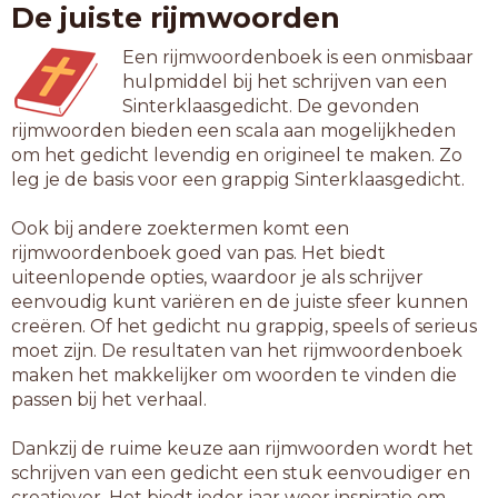
De juiste rijmwoorden
oogbol
opzwol
Een rijmwoordenboek is een onmisbaar
uithol
hulpmiddel bij het schrijven van een
uitrol
Sinterklaasgedicht. De gevonden
verrol
rijmwoorden bieden een scala aan mogelijkheden
vetbol
om het gedicht levendig en origineel te maken. Zo
vetrol
leg je de basis voor een grappig Sinterklaasgedicht.
wasrol
wc-rol
Ook bij andere zoektermen komt een
wegrol
rijmwoordenboek goed van pas. Het biedt
witbol
uiteenlopende opties, waardoor je als schrijver
zinvol
eenvoudig kunt variëren en de juiste sfeer kunnen
creëren. Of het gedicht nu grappig, speels of serieus
7-letterwoorden
moet zijn. De resultaten van het rijmwoordenboek
aanzwol
maken het makkelijker om woorden te vinden die
aardbol
passen bij het verhaal.
aardrol
aerosol
Dankzij de ruime keuze aan rijmwoorden wordt het
alcohol
schrijven van een gedicht een stuk eenvoudiger en
boekrol
creatiever. Het biedt ieder jaar weer inspiratie om