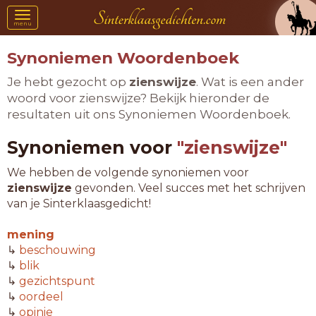
Toggle
menu
navigation
Synoniemen Woordenboek
Je hebt gezocht op
zienswijze
. Wat is een ander
woord voor zienswijze? Bekijk hieronder de
resultaten uit ons Synoniemen Woordenboek.
Synoniemen voor
"zienswijze"
We hebben de volgende synoniemen voor
zienswijze
gevonden. Veel succes met het schrijven
van je Sinterklaasgedicht!
mening
↳
beschouwing
↳
blik
↳
gezichtspunt
↳
oordeel
↳
opinie