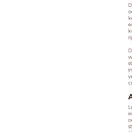
D
o
k
e
k
r
D
w
s
i
v
c
L
e
o
s