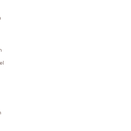
n
n
el
m