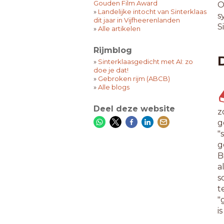
Gouden Film Award
O
»
Landelijke intocht van Sinterklaas
s
dit jaar in Vijfheerenlanden
S
»
Alle artikelen
Rijmblog
»
Sinterklaasgedicht met AI: zo
doe je dat!
»
Gebroken rijm (ABCB)
»
Alle blogs
Deel deze website
z
g
"
g
B
a
s
t
"
i