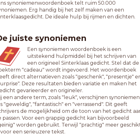
ns synoniemenwoordenboek telt ruim 50.000
ynoniemen. Erg handig bij het zelf maken van een
interklaasgedicht. De ideale hulp bij rijmen en dichten.
De juiste synoniemen
Een synoniemen woordenboek is een
uitstekend hulpmiddel bij het schrijven van
een origineel Sinterklaas gedicht. Stel dat de
oekterm "cadeau" wordt ingevoerd. Het woordenboek
eeft direct alternatieven zoals "geschenk", "presentje" e
surprise". Deze resultaten bieden variatie en maken het
edicht gevarieerder en origineler.
ij een andere term, zoals "leuk", verschijnen synoniemen
ls "geweldig", "fantastisch" en "verrassend". Dit geeft
chrijvers de mogelijkheid om de toon van het gedicht aa
e passen. Voor een grappig gedicht kan bijvoorbeeld
geinig" worden gebruikt. Terwijl "prachtig" meer geschik
s voor een serieuzere tekst.