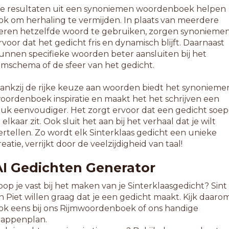
e resultaten uit een synoniemen woordenboek helpen
ok om herhaling te vermijden. In plaats van meerdere
eren hetzelfde woord te gebruiken, zorgen synonieme
rvoor dat het gedicht fris en dynamisch blijft. Daarnaast
unnen specifieke woorden beter aansluiten bij het
ijmschema of de sfeer van het gedicht.
ankzij de rijke keuze aan woorden biedt het synonieme
oordenboek inspiratie en maakt het het schrijven een
tuk eenvoudiger. Het zorgt ervoor dat een gedicht soep
n elkaar zit. Ook sluit het aan bij het verhaal dat je wilt
ertellen. Zo wordt elk Sinterklaas gedicht een unieke
reatie, verrijkt door de veelzijdigheid van taal!
AI Gedichten Generator
oop je vast bij het maken van je Sinterklaasgedicht? Sint
n Piet willen graag dat je een gedicht maakt. Kijk daaro
ok eens bij ons Rijmwoordenboek of ons handige
tappenplan.