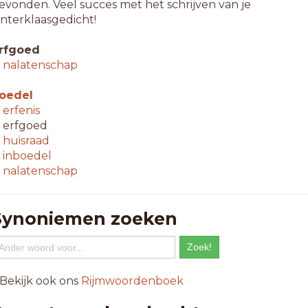
evonden. Veel succes met het schrijven van je
interklaasgedicht!
rfgoed
↳
nalatenschap
oedel
↳
erfenis
 erfgoed
↳
huisraad
↳
inboedel
↳
nalatenschap
Synoniemen zoeken
 Bekijk ook ons
Rijmwoordenboek