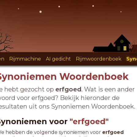
en
-
Rijmmachine
-
AI gedicht
-
Rijmwoordenboek
-
Syn
Synoniemen Woordenboek
e hebt gezocht op
erfgoed
. Wat is een ander
oord voor erfgoed? Bekijk hieronder de
esultaten uit ons Synoniemen Woordenboek.
Synoniemen voor
"erfgoed"
e hebben de volgende synoniemen voor
erfgoed