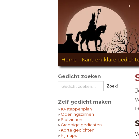
Home
-
Kant-en-klare gedicht
Gedicht zoeken
J
w
Zelf gedicht maken
r
»
10-stappenplan
»
Openingszinnen
»
Slotzinnen
»
Grappige gedichten
»
Korte gedichten
W
»
Rijmtips