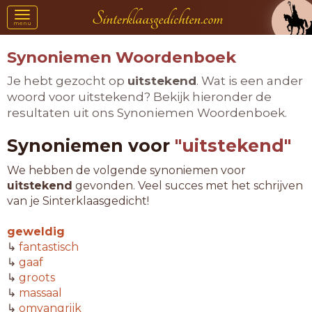
Toggle
menu
navigation
Synoniemen Woordenboek
Je hebt gezocht op
uitstekend
. Wat is een ander
woord voor uitstekend? Bekijk hieronder de
resultaten uit ons Synoniemen Woordenboek.
Synoniemen voor
"uitstekend"
We hebben de volgende synoniemen voor
uitstekend
gevonden. Veel succes met het schrijven
van je Sinterklaasgedicht!
geweldig
↳
fantastisch
↳
gaaf
↳
groots
↳
massaal
↳
omvangrijk