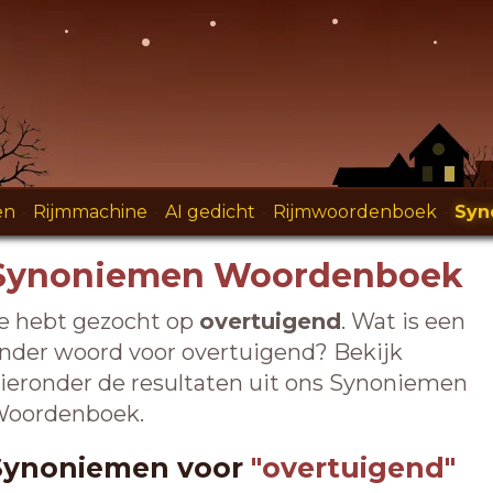
en
-
Rijmmachine
-
AI gedicht
-
Rijmwoordenboek
-
Syn
Synoniemen Woordenboek
e hebt gezocht op
overtuigend
. Wat is een
nder woord voor overtuigend? Bekijk
ieronder de resultaten uit ons Synoniemen
oordenboek.
Synoniemen voor
"overtuigend"