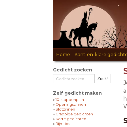
Home
-
Kant-en-klare gedicht
Gedicht zoeken
J
a
Zelf gedicht maken
h
»
10-stappenplan
»
Openingszinnen
W
»
Slotzinnen
»
Grappige gedichten
»
Korte gedichten
»
Rijmtips