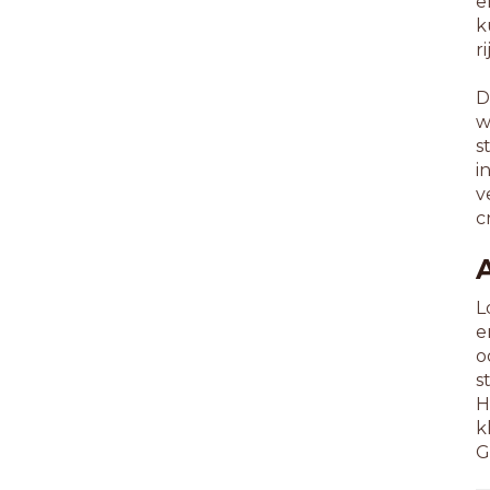
e
k
r
D
w
s
i
v
c
L
e
o
s
H
k
G