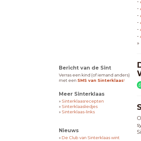
-
-
-
-
-
-
»
Bericht van de Sint
Verras een kind (of iemand anders)
met een
SMS van Sinterklaas
!
Meer Sinterklaas
»
Sinterklaasrecepten
»
Sinterklaasliedjes
»
Sinterklaas-links
O
s
Nieuws
S
»
De Club van Sinterklaas wint