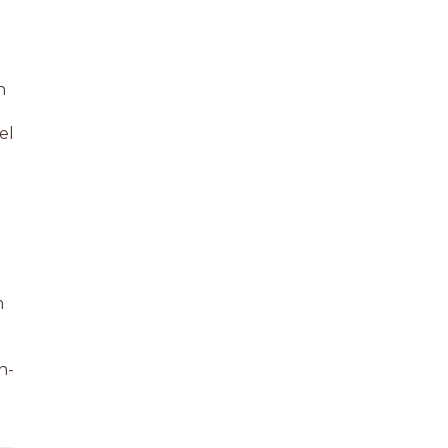
n
el
m
n-