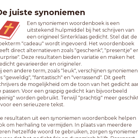
De juiste synoniemen
Een synoniemen woordenboek is een
uitstekend hulpmiddel bij het schrijven van
een origineel Sinterklaas gedicht. Stel dat de
oekterm "cadeau" wordt ingevoerd. Het woordenboek
eeft direct alternatieven zoals "geschenk", "presentje" e
surprise". Deze resultaten bieden variatie en maken het
edicht gevarieerder en origineler.
ij een andere term, zoals "leuk", verschijnen synoniemen
ls "geweldig", "fantastisch" en "verrassend". Dit geeft
chrijvers de mogelijkheid om de toon van het gedicht aa
e passen. Voor een grappig gedicht kan bijvoorbeeld
geinig" worden gebruikt. Terwijl "prachtig" meer geschik
s voor een serieuzere tekst.
e resultaten uit een synoniemen woordenboek helpen
ok om herhaling te vermijden. In plaats van meerdere
eren hetzelfde woord te gebruiken, zorgen synonieme