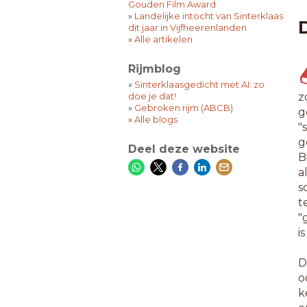
Gouden Film Award
»
Landelijke intocht van Sinterklaas
dit jaar in Vijfheerenlanden
»
Alle artikelen
Rijmblog
»
Sinterklaasgedicht met AI: zo
doe je dat!
z
»
Gebroken rijm (ABCB)
g
»
Alle blogs
"
g
Deel deze website
B
a
s
t
"
i
D
o
k