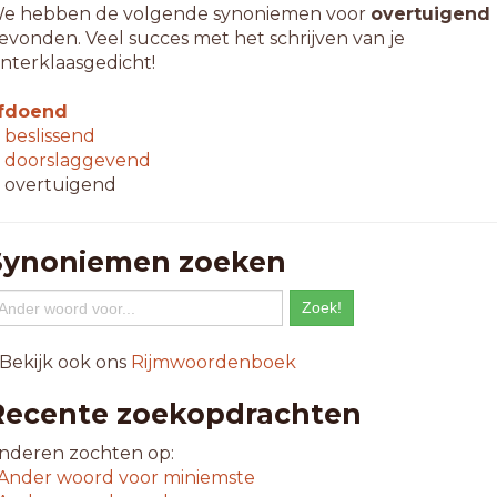
e hebben de volgende synoniemen voor
overtuigend
evonden. Veel succes met het schrijven van je
interklaasgedicht!
fdoend
↳
beslissend
↳
doorslaggevend
 overtuigend
Synoniemen zoeken
 Bekijk ook ons
Rijmwoordenboek
Recente zoekopdrachten
nderen zochten op:
Ander woord voor
miniemste