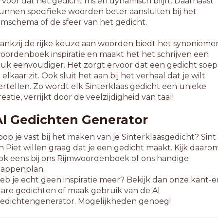
rvoor dat het gedicht fris en dynamisch blijft. Daarnaast
unnen specifieke woorden beter aansluiten bij het
ijmschema of de sfeer van het gedicht.
ankzij de rijke keuze aan woorden biedt het synonieme
oordenboek inspiratie en maakt het het schrijven een
tuk eenvoudiger. Het zorgt ervoor dat een gedicht soep
n elkaar zit. Ook sluit het aan bij het verhaal dat je wilt
ertellen. Zo wordt elk Sinterklaas gedicht een unieke
reatie, verrijkt door de veelzijdigheid van taal!
AI Gedichten Generator
oop je vast bij het maken van je Sinterklaasgedicht? Sint
n Piet willen graag dat je een gedicht maakt. Kijk daaro
ok eens bij ons Rijmwoordenboek of ons handige
tappenplan.
eb je echt geen inspiratie meer? Bekijk dan onze kant-e
lare gedichten of maak gebruik van de AI
edichtengenerator. Mogelijkheden genoeg!