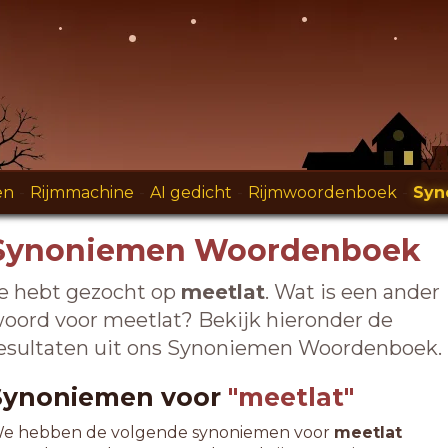
en
-
Rijmmachine
-
AI gedicht
-
Rijmwoordenboek
-
Syn
Synoniemen Woordenboek
e hebt gezocht op
meetlat
. Wat is een ander
oord voor meetlat? Bekijk hieronder de
esultaten uit ons Synoniemen Woordenboek.
Synoniemen voor
"meetlat"
e hebben de volgende synoniemen voor
meetlat