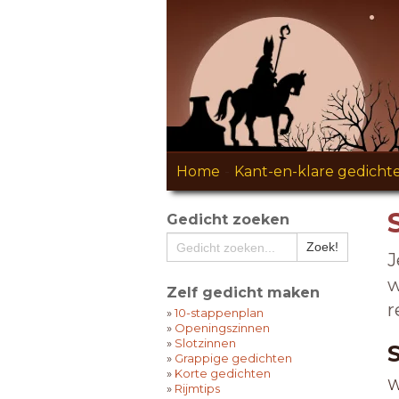
Home
-
Kant-en-klare gedicht
Gedicht zoeken
J
w
Zelf gedicht maken
r
»
10-stappenplan
»
Openingszinnen
»
Slotzinnen
»
Grappige gedichten
»
Korte gedichten
W
»
Rijmtips