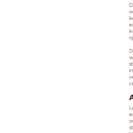
D
o
k
e
k
r
D
w
s
i
v
c
L
e
o
s