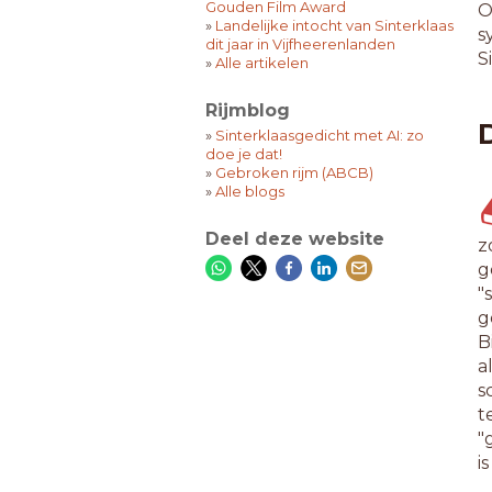
Gouden Film Award
O
»
Landelijke intocht van Sinterklaas
s
dit jaar in Vijfheerenlanden
S
»
Alle artikelen
Rijmblog
»
Sinterklaasgedicht met AI: zo
doe je dat!
»
Gebroken rijm (ABCB)
»
Alle blogs
Deel deze website
z
g
"
g
B
a
s
t
"
i