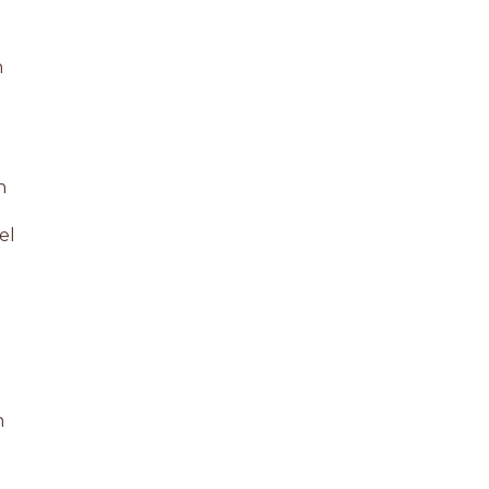
n
n
el
m