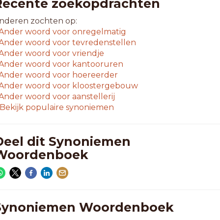
Recente zoekopdrachten
nderen zochten op:
Ander woord voor
onregelmatig
Ander woord voor
tevredenstellen
Ander woord voor
vriendje
Ander woord voor
kantooruren
Ander woord voor
hoereerder
Ander woord voor
kloostergebouw
Ander woord voor
aanstellerij
Bekijk populaire synoniemen
Deel dit Synoniemen
Woordenboek
Synoniemen Woordenboek