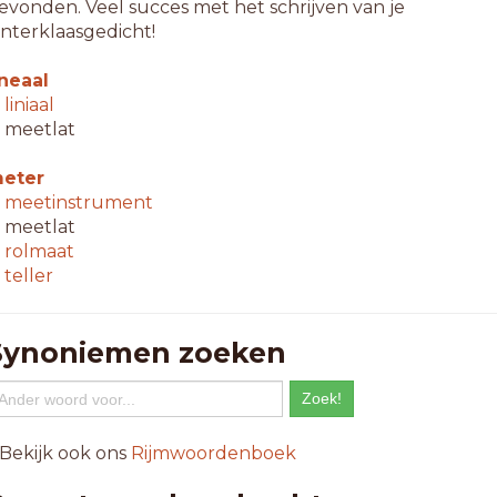
evonden. Veel succes met het schrijven van je
interklaasgedicht!
ineaal
↳
liniaal
 meetlat
eter
↳
meetinstrument
 meetlat
↳
rolmaat
↳
teller
Synoniemen zoeken
 Bekijk ook ons
Rijmwoordenboek