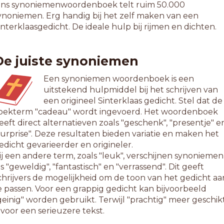
ns synoniemenwoordenboek telt ruim 50.000
ynoniemen. Erg handig bij het zelf maken van een
interklaasgedicht. De ideale hulp bij rijmen en dichten.
De juiste synoniemen
Een synoniemen woordenboek is een
uitstekend hulpmiddel bij het schrijven van
een origineel Sinterklaas gedicht. Stel dat de
oekterm "cadeau" wordt ingevoerd. Het woordenboek
eeft direct alternatieven zoals "geschenk", "presentje" e
surprise". Deze resultaten bieden variatie en maken het
edicht gevarieerder en origineler.
ij een andere term, zoals "leuk", verschijnen synoniemen
ls "geweldig", "fantastisch" en "verrassend". Dit geeft
chrijvers de mogelijkheid om de toon van het gedicht aa
e passen. Voor een grappig gedicht kan bijvoorbeeld
geinig" worden gebruikt. Terwijl "prachtig" meer geschik
s voor een serieuzere tekst.