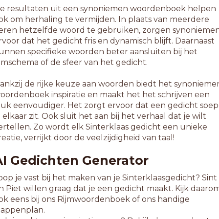
e resultaten uit een synoniemen woordenboek helpen
ok om herhaling te vermijden. In plaats van meerdere
eren hetzelfde woord te gebruiken, zorgen synonieme
rvoor dat het gedicht fris en dynamisch blijft. Daarnaast
unnen specifieke woorden beter aansluiten bij het
ijmschema of de sfeer van het gedicht.
ankzij de rijke keuze aan woorden biedt het synonieme
oordenboek inspiratie en maakt het het schrijven een
tuk eenvoudiger. Het zorgt ervoor dat een gedicht soep
n elkaar zit. Ook sluit het aan bij het verhaal dat je wilt
ertellen. Zo wordt elk Sinterklaas gedicht een unieke
reatie, verrijkt door de veelzijdigheid van taal!
AI Gedichten Generator
oop je vast bij het maken van je Sinterklaasgedicht? Sint
n Piet willen graag dat je een gedicht maakt. Kijk daaro
ok eens bij ons Rijmwoordenboek of ons handige
tappenplan.