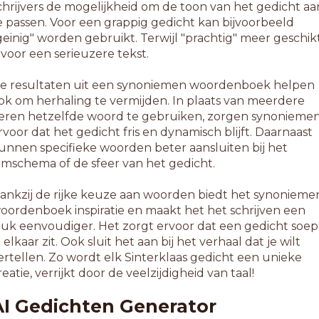
chrijvers de mogelijkheid om de toon van het gedicht aa
e passen. Voor een grappig gedicht kan bijvoorbeeld
geinig" worden gebruikt. Terwijl "prachtig" meer geschik
s voor een serieuzere tekst.
e resultaten uit een synoniemen woordenboek helpen
ok om herhaling te vermijden. In plaats van meerdere
eren hetzelfde woord te gebruiken, zorgen synonieme
rvoor dat het gedicht fris en dynamisch blijft. Daarnaast
unnen specifieke woorden beter aansluiten bij het
ijmschema of de sfeer van het gedicht.
ankzij de rijke keuze aan woorden biedt het synonieme
oordenboek inspiratie en maakt het het schrijven een
tuk eenvoudiger. Het zorgt ervoor dat een gedicht soep
n elkaar zit. Ook sluit het aan bij het verhaal dat je wilt
ertellen. Zo wordt elk Sinterklaas gedicht een unieke
reatie, verrijkt door de veelzijdigheid van taal!
AI Gedichten Generator