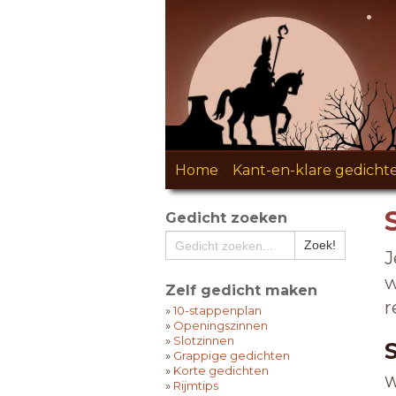
Home
-
Kant-en-klare gedicht
Gedicht zoeken
J
w
Zelf gedicht maken
r
»
10-stappenplan
»
Openingszinnen
»
Slotzinnen
»
Grappige gedichten
»
Korte gedichten
W
»
Rijmtips