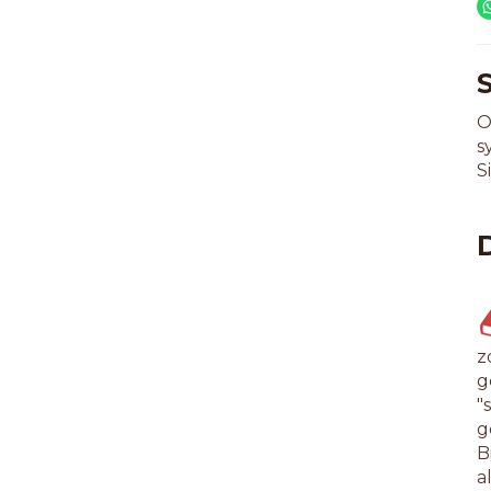
O
s
S
z
g
"
g
B
a