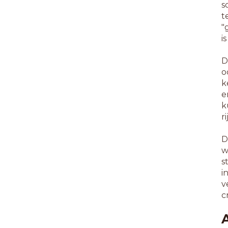
s
t
"
i
D
o
k
e
k
r
D
w
s
i
v
c