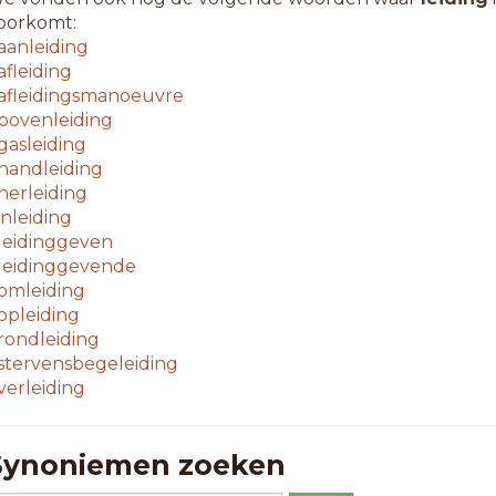
oorkomt:
aanleiding
afleiding
afleidingsmanoeuvre
bovenleiding
gasleiding
handleiding
herleiding
inleiding
leidinggeven
leidinggevende
omleiding
opleiding
rondleiding
stervensbegeleiding
verleiding
Synoniemen zoeken