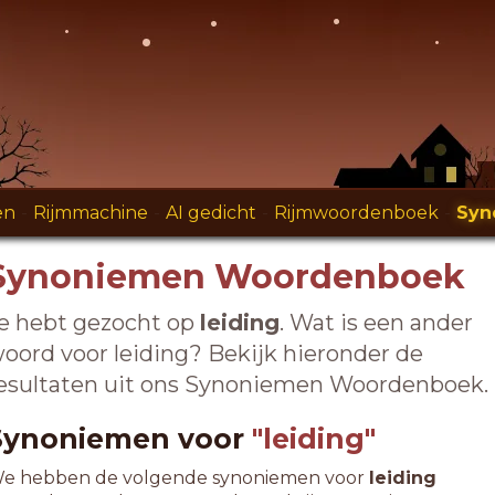
en
-
Rijmmachine
-
AI gedicht
-
Rijmwoordenboek
-
Syn
Synoniemen Woordenboek
e hebt gezocht op
leiding
. Wat is een ander
oord voor leiding? Bekijk hieronder de
esultaten uit ons Synoniemen Woordenboek.
Synoniemen voor
"leiding"
e hebben de volgende synoniemen voor
leiding