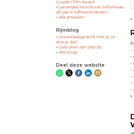
Gouden Film Award
»
Landelijke intocht van Sinterklaas
dit jaar in Vijfheerenlanden
»
Alle artikelen
»
Rijmblog
»
Sinterklaasgedicht met AI: zo
doe je dat!
A
»
Gebroken rijm (ABCB)
-
»
Alle blogs
-
-
Deel deze website
-
-
-
-
»