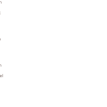
n
t
n
n
el