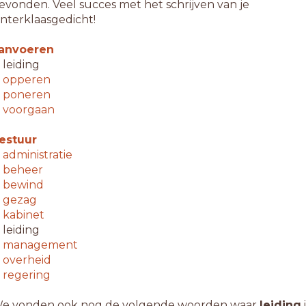
evonden. Veel succes met het schrijven van je
interklaasgedicht!
anvoeren
 leiding
↳
opperen
↳
poneren
↳
voorgaan
estuur
↳
administratie
↳
beheer
↳
bewind
↳
gezag
↳
kabinet
 leiding
↳
management
↳
overheid
↳
regering
e vonden ook nog de volgende woorden waar
leiding