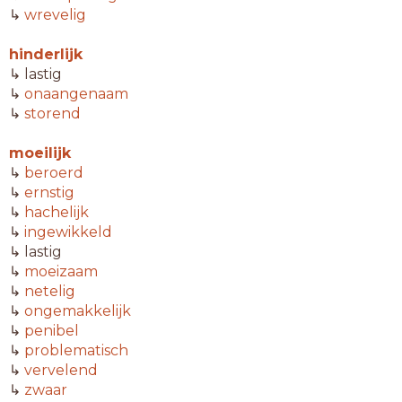
↳
wrevelig
hinderlijk
↳ lastig
↳
onaangenaam
↳
storend
moeilijk
↳
beroerd
↳
ernstig
↳
hachelijk
↳
ingewikkeld
↳ lastig
↳
moeizaam
↳
netelig
↳
ongemakkelijk
↳
penibel
↳
problematisch
↳
vervelend
↳
zwaar