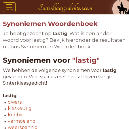
Toggle
menu
navigation
Synoniemen Woordenboek
Je hebt gezocht op
lastig
. Wat is een ander
woord voor lastig? Bekijk hieronder de resultaten
uit ons Synoniemen Woordenboek.
Synoniemen voor
"lastig"
We hebben de volgende synoniemen voor
lastig
gevonden. Veel succes met het schrijven van je
Sinterklaasgedicht!
lastig
↳
dwars
↳
kieskeurig
↳
kribbig
↳
vermoeiend
↳
weerspannig