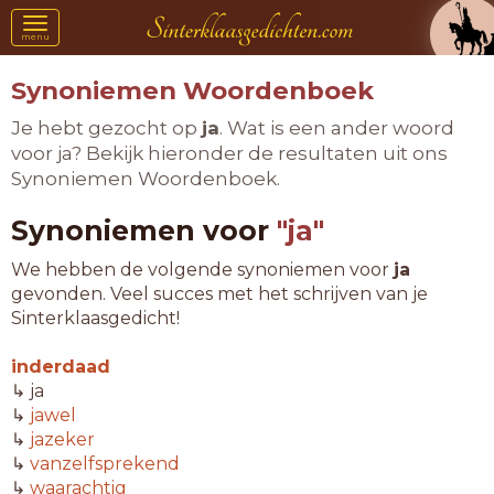
Toggle
menu
navigation
Synoniemen Woordenboek
Je hebt gezocht op
ja
. Wat is een ander woord
voor ja? Bekijk hieronder de resultaten uit ons
Synoniemen Woordenboek.
Synoniemen voor
"ja"
We hebben de volgende synoniemen voor
ja
gevonden. Veel succes met het schrijven van je
Sinterklaasgedicht!
inderdaad
↳ ja
↳
jawel
↳
jazeker
↳
vanzelfsprekend
↳
waarachtig