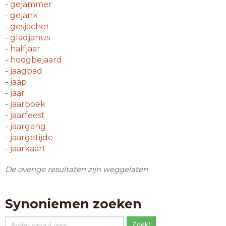
-
gejammer
-
gejank
-
gesjacher
-
gladjanus
-
halfjaar
-
hoogbejaard
-
jaagpad
-
jaap
-
jaar
-
jaarboek
-
jaarfeest
-
jaargang
-
jaargetijde
-
jaarkaart
De overige resultaten zijn weggelaten
Synoniemen zoeken