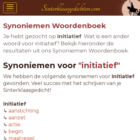
Toggle
menu
navigation
Synoniemen Woordenboek
Je hebt gezocht op
initiatief
. Wat is een ander
woord voor initiatief? Bekijk hieronder de
resultaten uit ons Synoniemen Woordenboek.
Synoniemen voor
"initiatief"
We hebben de volgende synoniemen voor
initiatief
gevonden. Veel succes met het schrijven van je
Sinterklaasgedicht!
initiatief
↳
aanstichting
↳
aanzet
↳
actie
↳
begin
↳
maatregel