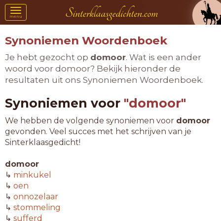
Toggle
menu
navigation
Synoniemen Woordenboek
Je hebt gezocht op
domoor
. Wat is een ander
woord voor domoor? Bekijk hieronder de
resultaten uit ons Synoniemen Woordenboek.
Synoniemen voor
"domoor"
We hebben de volgende synoniemen voor
domoor
gevonden. Veel succes met het schrijven van je
Sinterklaasgedicht!
domoor
↳
minkukel
↳
oen
↳
onnozelaar
↳
stommeling
↳
sufferd