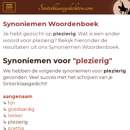
Toggle
menu
navigation
Synoniemen Woordenboek
Je hebt gezocht op
plezierig
. Wat is een ander
woord voor plezierig? Bekijk hieronder de
resultaten uit ons Synoniemen Woordenboek.
Synoniemen voor
"plezierig"
We hebben de volgende synoniemen voor
plezierig
gevonden. Veel succes met het schrijven van je
Sinterklaasgedicht!
aangenaam
↳
fijn
↳
goedaardig
↳
lekker
↳ plezierig
↳
prettig