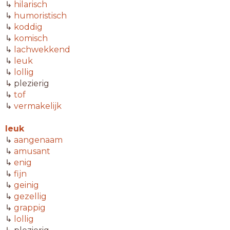
↳
hilarisch
↳
humoristisch
↳
koddig
↳
komisch
↳
lachwekkend
↳
leuk
↳
lollig
↳ plezierig
↳
tof
↳
vermakelijk
leuk
↳
aangenaam
↳
amusant
↳
enig
↳
fijn
↳
geinig
↳
gezellig
↳
grappig
↳
lollig