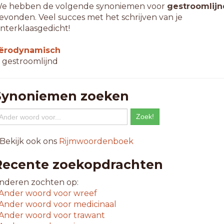
e hebben de volgende synoniemen voor
gestroomlijn
evonden. Veel succes met het schrijven van je
interklaasgedicht!
ërodynamisch
 gestroomlijnd
Synoniemen zoeken
 Bekijk ook ons
Rijmwoordenboek
Recente zoekopdrachten
nderen zochten op:
Ander woord voor
wreef
Ander woord voor
medicinaal
Ander woord voor
trawant