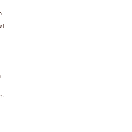
n
el
m
n-