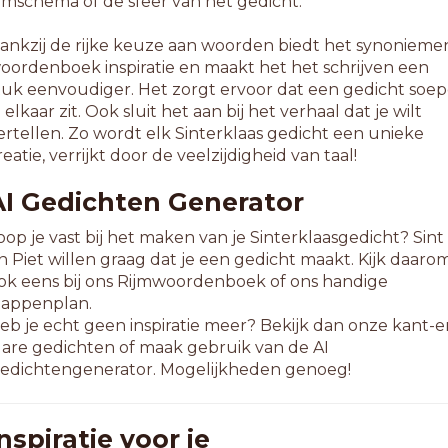
ijmschema of de sfeer van het gedicht.
ankzij de rijke keuze aan woorden biedt het synonieme
oordenboek inspiratie en maakt het het schrijven een
tuk eenvoudiger. Het zorgt ervoor dat een gedicht soep
n elkaar zit. Ook sluit het aan bij het verhaal dat je wilt
ertellen. Zo wordt elk Sinterklaas gedicht een unieke
reatie, verrijkt door de veelzijdigheid van taal!
AI Gedichten Generator
oop je vast bij het maken van je Sinterklaasgedicht? Sint
n Piet willen graag dat je een gedicht maakt. Kijk daaro
ok eens bij ons Rijmwoordenboek of ons handige
tappenplan.
eb je echt geen inspiratie meer? Bekijk dan onze kant-e
lare gedichten of maak gebruik van de AI
edichtengenerator. Mogelijkheden genoeg!
nspiratie voor je