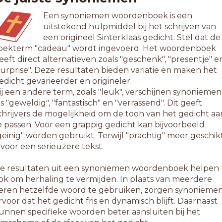
Een synoniemen woordenboek is een
uitstekend hulpmiddel bij het schrijven van
een origineel Sinterklaas gedicht. Stel dat de
oekterm "cadeau" wordt ingevoerd. Het woordenboek
eeft direct alternatieven zoals "geschenk", "presentje" e
surprise". Deze resultaten bieden variatie en maken het
edicht gevarieerder en origineler.
ij een andere term, zoals "leuk", verschijnen synoniemen
ls "geweldig", "fantastisch" en "verrassend". Dit geeft
chrijvers de mogelijkheid om de toon van het gedicht aa
e passen. Voor een grappig gedicht kan bijvoorbeeld
geinig" worden gebruikt. Terwijl "prachtig" meer geschik
s voor een serieuzere tekst.
e resultaten uit een synoniemen woordenboek helpen
ok om herhaling te vermijden. In plaats van meerdere
eren hetzelfde woord te gebruiken, zorgen synonieme
rvoor dat het gedicht fris en dynamisch blijft. Daarnaast
unnen specifieke woorden beter aansluiten bij het