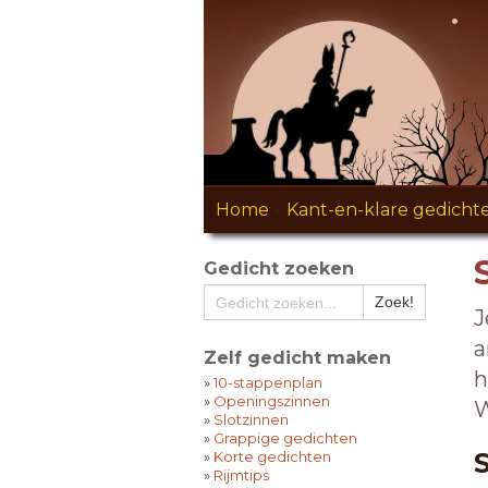
Home
-
Kant-en-klare gedicht
Gedicht zoeken
J
a
Zelf gedicht maken
h
»
10-stappenplan
»
Openingszinnen
W
»
Slotzinnen
»
Grappige gedichten
»
Korte gedichten
»
Rijmtips