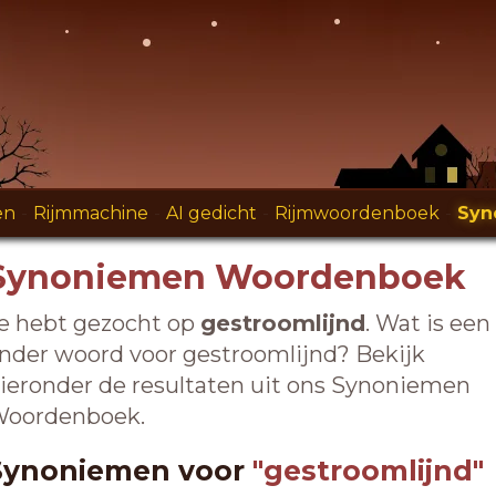
en
-
Rijmmachine
-
AI gedicht
-
Rijmwoordenboek
-
Syn
Synoniemen Woordenboek
e hebt gezocht op
gestroomlijnd
. Wat is een
nder woord voor gestroomlijnd? Bekijk
ieronder de resultaten uit ons Synoniemen
oordenboek.
Synoniemen voor
"gestroomlijnd"