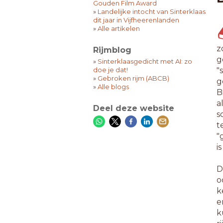
Gouden Film Award
»
Landelijke intocht van Sinterklaas
dit jaar in Vijfheerenlanden
»
Alle artikelen
z
Rijmblog
g
»
Sinterklaasgedicht met AI: zo
doe je dat!
"
»
Gebroken rijm (ABCB)
g
»
Alle blogs
B
a
Deel deze website
s
t
"
i
D
o
k
e
k