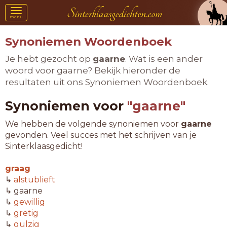
Toggle
menu
navigation
Synoniemen Woordenboek
Je hebt gezocht op
gaarne
. Wat is een ander
woord voor gaarne? Bekijk hieronder de
resultaten uit ons Synoniemen Woordenboek.
Synoniemen voor
"gaarne"
We hebben de volgende synoniemen voor
gaarne
gevonden. Veel succes met het schrijven van je
Sinterklaasgedicht!
graag
↳
alstublieft
↳ gaarne
↳
gewillig
↳
gretig
↳
gulzig