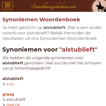
Toggle
menu
navigation
Synoniemen Woordenboek
Je hebt gezocht op
alstublieft
. Wat is een ander
woord voor alstublieft? Bekijk hieronder de
resultaten uit ons Synoniemen Woordenboek.
Synoniemen voor
"alstublieft"
We hebben de volgende synoniemen voor
alstublieft
gevonden. Veel succes met het schrijven
van je Sinterklaasgedicht!
alstublieft
↳
s.v.p.
graag
↳ alstublieft
↳
gaarne