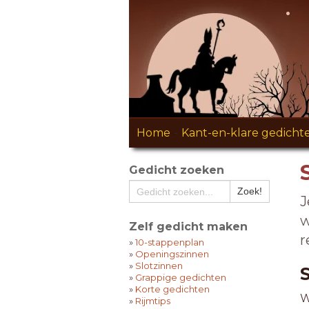
Home
-
Kant-en-klare gedicht
Gedicht zoeken
J
w
Zelf gedicht maken
r
»
10-stappenplan
»
Openingszinnen
»
Slotzinnen
»
Grappige gedichten
»
Korte gedichten
W
»
Rijmtips