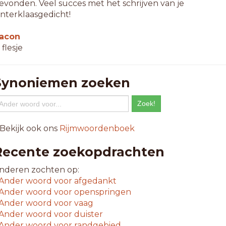
evonden. Veel succes met het schrijven van je
interklaasgedicht!
lacon
 flesje
Synoniemen zoeken
 Bekijk ook ons
Rijmwoordenboek
Recente zoekopdrachten
nderen zochten op:
Ander woord voor
afgedankt
Ander woord voor
openspringen
Ander woord voor
vaag
Ander woord voor
duister
Ander woord voor
randgebied