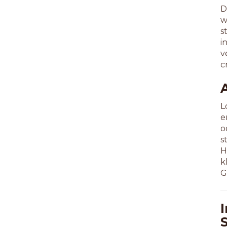
D
w
s
i
v
c
L
e
o
s
H
k
G
I