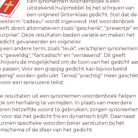
Een synoniemen woordenboek is een
uitstekend hulpmiddel bij het schrijven van
een origineel Sinterklaas gedicht. Stel dat de
oekterm "cadeau" wordt ingevoerd. Het woordenboek
eeft direct alternatieven zoals "geschenk", "presentje" e
surprise". Deze resultaten bieden variatie en maken het
edicht gevarieerder en origineler.
ij een andere term, zoals "leuk", verschijnen synoniemen
ls "geweldig", "fantastisch" en "verrassend". Dit geeft
chrijvers de mogelijkheid om de toon van het gedicht aa
e passen. Voor een grappig gedicht kan bijvoorbeeld
geinig" worden gebruikt. Terwijl "prachtig" meer geschik
s voor een serieuzere tekst.
e resultaten uit een synoniemen woordenboek helpen
ok om herhaling te vermijden. In plaats van meerdere
eren hetzelfde woord te gebruiken, zorgen synonieme
rvoor dat het gedicht fris en dynamisch blijft. Daarnaast
unnen specifieke woorden beter aansluiten bij het
ijmschema of de sfeer van het gedicht.