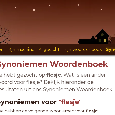
en
-
Rijmmachine
-
AI gedicht
-
Rijmwoordenboek
-
Syn
Synoniemen Woordenboek
e hebt gezocht op
flesje
. Wat is een ander
oord voor flesje? Bekijk hieronder de
esultaten uit ons Synoniemen Woordenboek.
Synoniemen voor
"flesje"
e hebben de volgende synoniemen voor
flesje