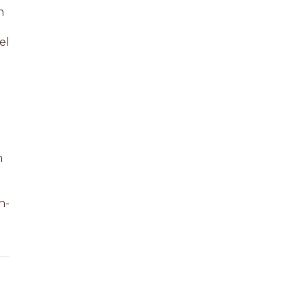
n
el
m
n-