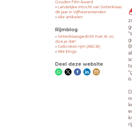
Gouden Film Award
»
Landelijke intocht van Sinterklaas
dit jaar in Vijfheerenlanden
»
Alle artikelen
z
g
Rijmblog
"
»
Sinterklaasgedicht met AI: zo
g
doe je dat!
B
»
Gebroken rijm (ABCB)
»
Alle blogs
a
s
Deel deze website
t
"
i
D
o
k
e
k
r