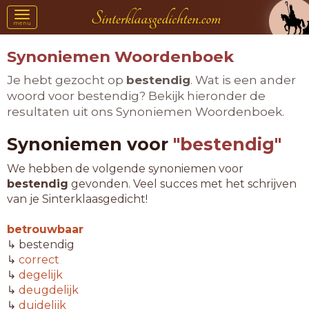
Toggle
menu
navigation
Synoniemen Woordenboek
Je hebt gezocht op
bestendig
. Wat is een ander
woord voor bestendig? Bekijk hieronder de
resultaten uit ons Synoniemen Woordenboek.
Synoniemen voor
"bestendig"
We hebben de volgende synoniemen voor
bestendig
gevonden. Veel succes met het schrijven
van je Sinterklaasgedicht!
betrouwbaar
↳ bestendig
↳
correct
↳
degelijk
↳
deugdelijk
↳
duidelijk