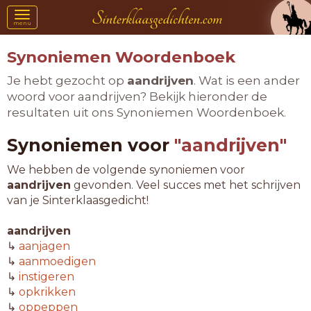
Toggle
menu
navigation
Synoniemen Woordenboek
Je hebt gezocht op
aandrijven
. Wat is een ander
woord voor aandrijven? Bekijk hieronder de
resultaten uit ons Synoniemen Woordenboek.
Synoniemen voor
"aandrijven"
We hebben de volgende synoniemen voor
aandrijven
gevonden. Veel succes met het schrijven
van je Sinterklaasgedicht!
aandrijven
↳
aanjagen
↳
aanmoedigen
↳
instigeren
↳
opkrikken
↳
oppeppen