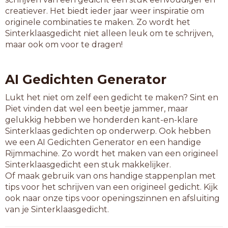
heibei
creatiever. Het biedt ieder jaar weer inspiratie om
hetzij
originele combinaties te maken. Zo wordt het
inbrei
Sinterklaasgedicht niet alleen leuk om te schrijven,
kalkei
maar ook om voor te dragen!
kandij
karwei
karwij
AI Gedichten Generator
kassei
kledij
Lukt het niet om zelf een gedicht te maken? Sint en
ligwei
Piet vinden dat wel een beetje jammer, maar
lijzij
gelukkig hebben we honderden kant-en-klare
livrei
Sinterklaas gedichten op onderwerp. Ook hebben
meelij
we een AI Gedichten Generator en een handige
meerij
Rijmmachine. Zo wordt het maken van een origineel
miszei
Sinterklaasgedicht een stuk makkelijker.
nestei
Of maak gebruik van ons handige stappenplan met
nuclei
tips voor het schrijven van een origineel gedicht. Kijk
nulrij
ook naar onze tips voor openingszinnen en afsluiting
ontwei
van je Sinterklaasgedicht.
ontzei
onvrij