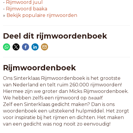
gedij
-
Rijmwoord
juul
gejij
-
Rijmwoord
baaka
gelei
»
Bekijk populaire rijmwoorden
gerei
gerij
getij
Deel dit rijmwoordenboek
gewei
hamei
inhei
inrij
kopij
Rijmwoordenboek
lakei
Ons Sinterklaas Rijmwoordenboek is het grootste
latei
van Nederland en telt ruim 260.000 rijmwoorden!
nabij
Hiermee zijn we groter dan Micks Rijmwoordenboek.
nazei
We hebben zelfs een rijmwoord op
twaalf
.
omrij
Zelf een Sinterklaas gedicht maken? Dan is ons
omzei
woordenboek een uitstekend hulpmiddel. Het zorgt
ontij
voor inspiratie bij het rijmen en dichten. Het maken
oprij
van een gedicht was nog nooit zo eenvoudig!
opzei
opzij