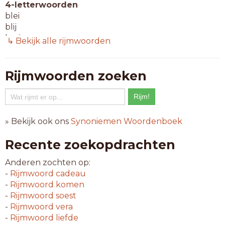
4-letterwoorden
blei
blij
brei
↳ Bekijk alle rijmwoorden
brij
glij
klei
Rijmwoorden zoeken
prei
snij
vlei
vlij
» Bekijk ook ons
Synoniemen Woordenboek
vrij
zwei
Recente zoekopdrachten
5-letterwoorden
Anderen zochten op:
abdij
-
Rijmwoord
cadeau
afrij
-
Rijmwoord
komen
afzei
-
Rijmwoord
soest
erbij
-
Rijmwoord
vera
galei
-
Rijmwoord
liefde