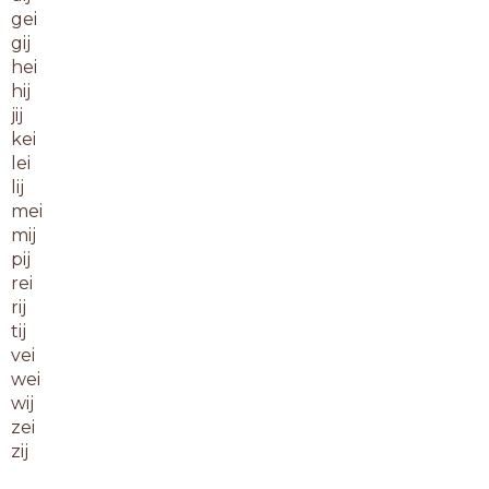
gei
gij
hei
hij
jij
kei
lei
lij
mei
mij
pij
rei
rij
tij
vei
wei
wij
zei
zij