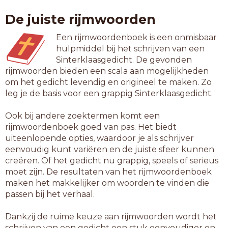
ropij
De juiste rijmwoorden
schei
sprei
Een rijmwoordenboek is een onmisbaar
hulpmiddel bij het schrijven van een
6-letterwoorden
Sinterklaasgedicht. De gevonden
aambei
rijmwoorden bieden een scala aan mogelijkheden
aanzei
om het gedicht levendig en origineel te maken. Zo
akelei
leg je de basis voor een grappig Sinterklaasgedicht.
akolei
amerij
Ook bij andere zoektermen komt een
aperij
rijmwoordenboek goed van pas. Het biedt
averij
uiteenlopende opties, waardoor je als schrijver
daklei
eenvoudig kunt variëren en de juiste sfeer kunnen
dophei
creëren. Of het gedicht nu grappig, speels of serieus
eterij
moet zijn. De resultaten van het rijmwoordenboek
galmei
maken het makkelijker om woorden te vinden die
gevlei
passen bij het verhaal.
gevlij
gevrij
Dankzij de ruime keuze aan rijmwoorden wordt het
harpij
schrijven van een gedicht een stuk eenvoudiger en