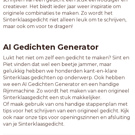
graafwerktuig
creatiever. Het biedt ieder jaar weer inspiratie om
legervoertuig
originele combinaties te maken. Zo wordt het
lijnvliegtuig
Sinterklaasgedicht niet alleen leuk om te schrijven,
loodsvaartuig
maar ook om voor te dragen!
luchtvaartuig
motorvoertuig
paardengetuig
AI Gedichten Generator
postvliegtuig
rampvliegtuig
Lukt het niet om zelf een gedicht te maken? Sint en
stoomvaartuig
Piet vinden dat wel een beetje jammer, maar
tankvliegtuig
gelukkig hebben we honderden kant-en-klare
Sinterklaas gedichten op onderwerp. Ook hebben
14-letterwoorden
we een AI Gedichten Generator en een handige
binnenvaartuig
Rijmmachine. Zo wordt het maken van een origineel
folterwerktuig
Sinterklaasgedicht een stuk makkelijker.
jachtvliegtuig
Of maak gebruik van ons handige stappenplan met
legervliegtuig
tips voor het schrijven van een origineel gedicht. Kijk
marinevaartuig
ook naar onze tips voor openingszinnen en afsluiting
martelwerktuig
van je Sinterklaasgedicht.
modelvliegtuig
pullmanrijtuig