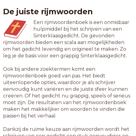
tramrijtuig
De juiste rijmwoorden
volgrijtuig
Een rijmwoordenboek is een onmisbaar
12-letterwoorden
hulpmiddel bij het schrijven van een
hijswerktuig
Sinterklaasgedicht. De gevonden
hulpwerktuig
rijmwoorden bieden een scala aan mogelijkheden
kustvaartuig
om het gedicht levendig en origineel te maken. Zo
lesvliegtuig
leg je de basis voor een grappig Sinterklaasgedicht.
motorrijtuig
railvoertuig
Ook bij andere zoektermen komt een
rupsvoertuig
rijmwoordenboek goed van pas. Het biedt
salonrijtuig
uiteenlopende opties, waardoor je als schrijver
spoorrijtuig
eenvoudig kunt variëren en de juiste sfeer kunnen
vooroverbuig
creëren. Of het gedicht nu grappig, speels of serieus
zeilvaartuig
moet zijn. De resultaten van het rijmwoordenboek
maken het makkelijker om woorden te vinden die
13-letterwoorden
passen bij het verhaal.
bagagerijtuig
blaaswerktuig
Dankzij de ruime keuze aan rijmwoorden wordt het
blusvliegtuig
schrijven van een gedicht een stuk eenvoudiger en