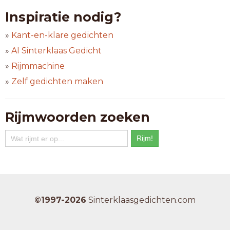
raketvliegtuig
Inspiratie nodig?
ruimtevaartuig
sportvliegtuig
»
Kant-en-klare gedichten
spraakwerktuig
»
AI Sinterklaas Gedicht
stuntvliegtuig
»
Rijmmachine
watervliegtuig
zakenvliegtuig
»
Zelf gedichten maken
zweefvliegtuig
15-letterwoorden
Rijmwoorden zoeken
amfibievoertuig
beroepsvaartuig
burgervliegtuig
gezichtszintuig
marinevliegtuig
pantservoertuig
pleziervaartuig
©1997-2026
Sinterklaasgedichten.com
ruimtevliegtuig
sproeivliegtuig
straalvliegtuig