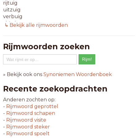
rijtuig
uitzuig
verbuig
vistuig
↳ Bekijk alle rijmwoorden
zintuig
8-letterwoorden
Rijmwoorden zoeken
doorbuig
heenbuig
neerbuig
overtuig
» Bekijk ook ons
Synoniemen Woordenboek
stofzuig
vaartuig
Recente zoekopdrachten
voertuig
werktuig
Anderen zochten op:
werptuig
-
Rijmwoord
geprottel
-
Rijmwoord
schapen
9-letterwoorden
-
Rijmwoord
visite
moordtuig
-
Rijmwoord
steker
rekentuig
-
Rijmwoord
spoelt