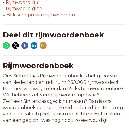
speeltuig
-
Rijmwoord
fris
wapentuig
-
Rijmwoord
glee
»
Bekijk populaire rijmwoorden
10-letterwoorden
boeventuig
bokkentuig
Deel dit rijmwoordenboek
foltertuig
hofrijtuig
marteltuig
ruimtetuig
schiettuig
Rijmwoordenboek
springtuig
Ons Sinterklaas Rijmwoordenboek is het grootste
van Nederland en telt ruim 260.000 rijmwoorden!
11-letterwoorden
Hiermee zijn we groter dan Micks Rijmwoordenboek.
galarijtuig
We hebben zelfs een rijmwoord op
twaalf
.
hefwerktuig
Zelf een Sinterklaas gedicht maken? Dan is ons
huurrijtuig
woordenboek een uitstekend hulpmiddel. Het zorgt
oorlogstuig
voor inspiratie bij het rijmen en dichten. Het maken
paardentuig
van een gedicht was nog nooit zo eenvoudig!
postrijtuig
tastzintuig