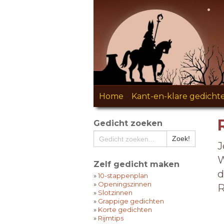
Home
-
Kant-en-klare gedicht
Gedicht zoeken
J
W
Zelf gedicht maken
d
»
10-stappenplan
»
Openingszinnen
R
»
Slotzinnen
»
Grappige gedichten
»
Korte gedichten
»
Rijmtips