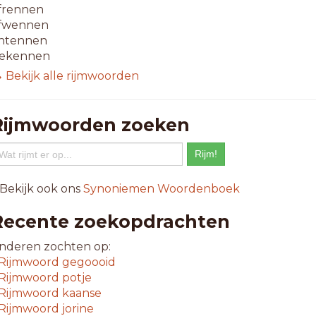
frennen
fwennen
ntennen
ekennen
erennen
 Bekijk alle rijmwoorden
rkennen
ewennen
nrennen
Rijmwoorden zoeken
ulienne
arennen
prennen
 Bekijk ook ons
Synoniemen Woordenboek
-letterwoorden
anrennen
Recente zoekopdrachten
anwennen
alpennen
nderen zochten op:
erkennen
Rijmwoord
gegoooid
nscannen
Rijmwoord
potje
anhennen
Rijmwoord
kaanse
eghennen
Rijmwoord
jorine