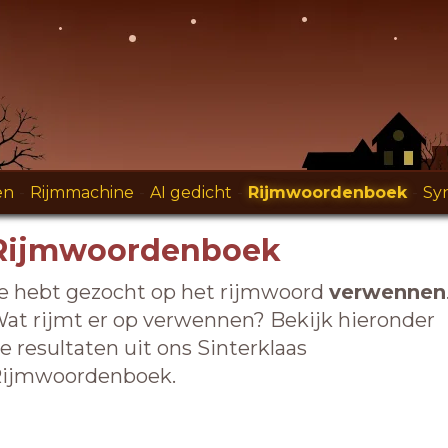
en
-
Rijmmachine
-
AI gedicht
-
Rijmwoordenboek
-
Sy
Rijmwoordenboek
e hebt gezocht op het rijmwoord
verwennen
at rijmt er op verwennen? Bekijk hieronder
e resultaten uit ons Sinterklaas
ijmwoordenboek.