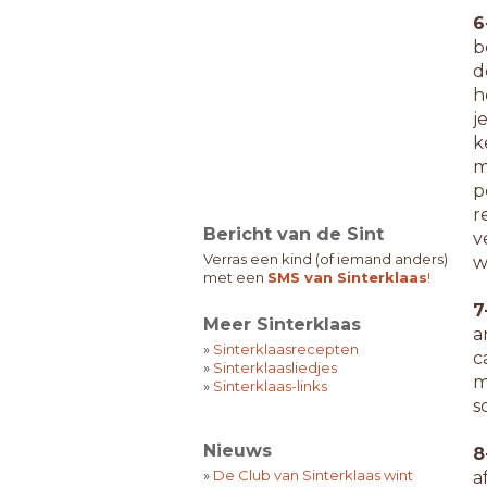
6
b
d
h
j
k
m
p
r
Bericht van de Sint
v
Verras een kind (of iemand anders)
w
met een
SMS van Sinterklaas
!
7
Meer Sinterklaas
a
»
Sinterklaasrecepten
c
»
Sinterklaasliedjes
m
»
Sinterklaas-links
s
Nieuws
8
»
De Club van Sinterklaas wint
a