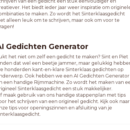
chrijven van een gedicht een stuk eenvoudiger en
ichtpennen
reatiever. Het biedt ieder jaar weer inspiratie om originel
otorrennen
ombinaties te maken. Zo wordt het Sinterklaasgedicht
nderkennen
iet alleen leuk om te schrijven, maar ook om voor te
eilantenne
ragen!
aamantenne
plitpennen
tuurpennen
AI Gedichten Generator
ekenpennen
leespennen
ukt het niet om zelf een gedicht te maken? Sint en Piet
liegdennen
inden dat wel een beetje jammer, maar gelukkig hebbe
agenrennen
e honderden kant-en-klare Sinterklaas gedichten op
endantenne
nderwerp. Ook hebben we een AI Gedichten Generator
n een handige Rijmmachine. Zo wordt het maken van e
2-letterwoorden
rigineel Sinterklaasgedicht een stuk makkelijker.
innenrennen
f maak gebruik van ons handige stappenplan met tips
olderpennen
oor het schrijven van een origineel gedicht. Kijk ook naar
anzenpennen
nze tips voor openingszinnen en afsluiting van je
oedenpennen
interklaasgedicht.
ondenrennen
amerantenne