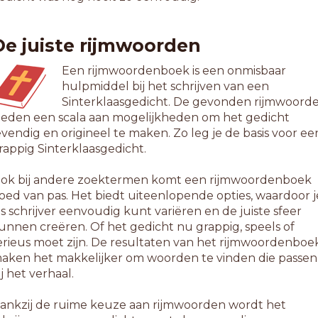
usicienne
eerpennen
De juiste rijmwoorden
verpennen
ijgpennen
Een rijmwoordenboek is een onmisbaar
oeipennen
hulpmiddel bij het schrijven van een
oerpennen
Sinterklaasgedicht. De gevonden rijmwoord
ondrennen
ieden een scala aan mogelijkheden om het gedicht
lagpennen
evendig en origineel te maken. Zo leg je de basis voor ee
rekpennen
rappig Sinterklaasgedicht.
yrolienne
astpennen
ok bij andere zoektermen komt een rijmwoordenboek
iltpennen
oed van pas. Het biedt uiteenlopende opties, waardoor j
ielrennen
ls schrijver eenvoudig kunt variëren en de juiste sfeer
oerhennen
unnen creëren. Of het gedicht nu grappig, speels of
erieus moet zijn. De resultaten van het rijmwoordenboe
1-letterwoorden
aken het makkelijker om woorden te vinden die passen
reekpennen
ij het verhaal.
roedhennen
ogelpennen
ankzij de ruime keuze aan rijmwoorden wordt het
rielhennen