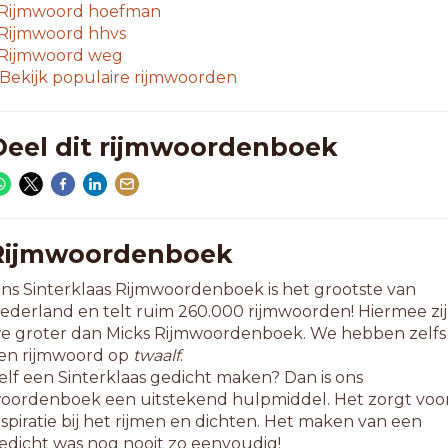
esbienne
Rijmwoord
hoefman
iskennen
Rijmwoord
hhvs
ntkennen
Rijmwoord
weg
ntwennen
Bekijk populaire rijmwoorden
aspennen
oekennen
itpennen
Deel dit rijmwoordenboek
itrennen
erkennen
isbennen
ulpennen
edrennen
Rijmwoordenboek
egrennen
ns Sinterklaas Rijmwoordenboek is het grootste van
ederland en telt ruim 260.000 rijmwoorden! Hiermee zi
0-letterwoorden
e groter dan Micks Rijmwoordenboek. We hebben zelfs
orgpennen
en rijmwoord op
twaalf
.
reipennen
elf een Sinterklaas gedicht maken? Dan is ons
oorrennen
oordenboek een uitstekend hulpmiddel. Het zorgt voo
aakpennen
nspiratie bij het rijmen en dichten. Het maken van een
lokhennen
edicht was nog nooit zo eenvoudig!
iaspennen