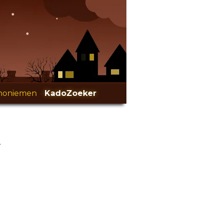
noniemen
-
KadoZoeker
.