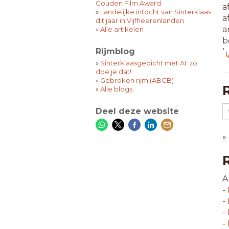
Gouden Film Award
a
»
Landelijke intocht van Sinterklaas
a
dit jaar in Vijfheerenlanden
a
»
Alle artikelen
b
Rijmblog
b
↳
e
»
Sinterklaasgedicht met AI: zo
doe je dat!
g
»
Gebroken rijm (ABCB)
i
»
Alle blogs
j
n
Deel deze website
o
»
9
a
a
b
A
h
-
i
-
j
-
l
-